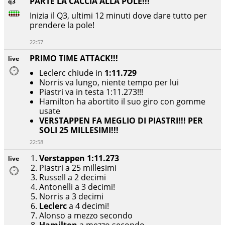
PARTE LA CACCIA ALLA POLE!!!
q3
Inizia il Q3, ultimi 12 minuti dove dare tutto per
prendere la pole!
22:57
PRIMO TIME ATTACK!!!
live
Leclerc chiude in
1:11.729
Norris va lungo, niente tempo per lui
Piastri va in testa 1:11.273!!!
Hamilton ha abortito il suo giro con gomme
usate
VERSTAPPEN FA MEGLIO DI PIASTRI!!! PER
SOLI 25 MILLESIMI!!!
22:58
Verstappen 1:11.273
live
Piastri a 25 millesimi
Russell a 2 decimi
Antonelli a 3 decimi!
Norris a 3 decimi
Leclerc
a 4 decimi!
Alonso a mezzo secondo