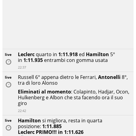
Leclerc
quarto in
1:11.918
ed
Hamilton
5°
live
in
1:11.935
entrambi con gomma usata
22:37
Russell 6° appena dietro le Ferrari,
Antonelli
8°,
live
tra di loro Alonso
Eliminati al momento
: Colapinto, Hadjar, Ocon,
Hulkenberg e Albon che sta facendo ora il suo
giro
22:42
Hamilton
si migliora, resta in quarta
live
posizione:
1:11.885
Leclerc PRIMO!!! in 1:11.626