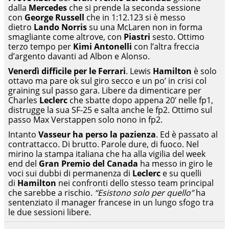
dalla
Mercedes
che si prende la seconda sessione
con
George Russell
che in 1:12.123 si è messo
dietro
Lando Norris
su una McLaren non in forma
smagliante come altrove, con
Piastri
sesto. Ottimo
terzo tempo per
Kimi Antonelli
con l’altra freccia
d’argento davanti ad Albon e Alonso.
Venerdì difficile per le Ferrari
. Lewis
Hamilton
è solo
ottavo ma pare ok sul giro secco e un po’ in crisi col
graining sul passo gara. Libere da dimenticare per
Charles
Leclerc
che sbatte dopo appena 20′ nelle fp1,
distrugge la sua SF-25 e salta anche le fp2. Ottimo sul
passo Max Verstappen solo nono in fp2.
Intanto
Vasseur ha perso la pazienza
. Ed è passato al
contrattacco. Di brutto. Parole dure, di fuoco. Nel
mirino la stampa italiana che ha alla vigilia del week
end del
Gran Premio del Canada
ha messo in giro le
voci sui dubbi di permanenza di
Leclerc
e su quelli
di
Hamilton
nei confronti dello stesso team principal
che sarebbe a rischio.
“Esistono solo per quello”
ha
sentenziato il manager francese in un lungo sfogo tra
le due sessioni libere.