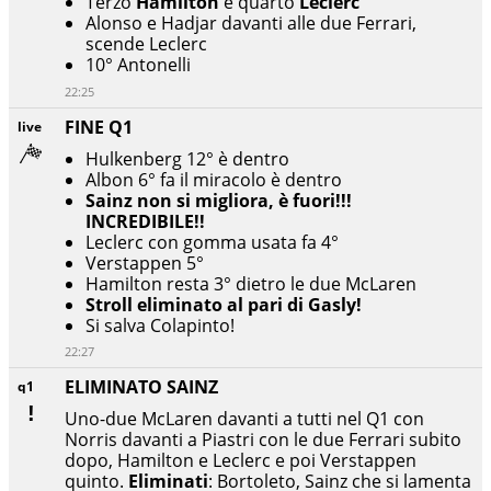
Terzo
Hamilton
e quarto
Leclerc
Alonso e Hadjar davanti alle due Ferrari,
scende Leclerc
10° Antonelli
22:25
FINE Q1
live
Hulkenberg 12° è dentro
Albon 6° fa il miracolo è dentro
Sainz non si migliora, è fuori!!!
INCREDIBILE!!
Leclerc con gomma usata fa 4°
Verstappen 5°
Hamilton resta 3° dietro le due McLaren
Stroll eliminato al pari di Gasly!
Si salva Colapinto!
22:27
ELIMINATO SAINZ
q1
Uno-due McLaren davanti a tutti nel Q1 con
Norris davanti a Piastri con le due Ferrari subito
dopo, Hamilton e Leclerc e poi Verstappen
quinto.
Eliminati
: Bortoleto, Sainz che si lamenta