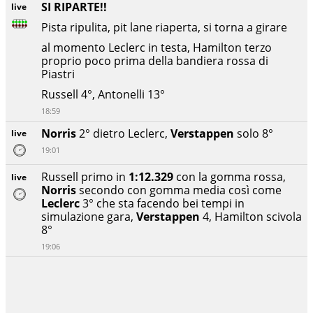
SI RIPARTE!!
live
Pista ripulita, pit lane riaperta, si torna a girare
al momento Leclerc in testa, Hamilton terzo
proprio poco prima della bandiera rossa di
Piastri
Russell 4°, Antonelli 13°
18:59
Norris
2° dietro Leclerc,
Verstappen
solo 8°
live
19:01
Russell primo in
1:12.329
con la gomma rossa,
live
Norris
secondo con gomma media così come
Leclerc
3° che sta facendo bei tempi in
simulazione gara,
Verstappen
4, Hamilton scivola
8°
19:06