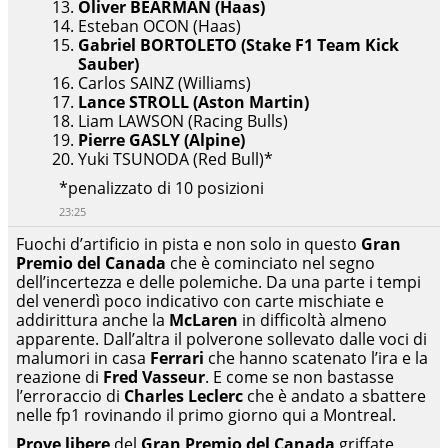
Oliver BEARMAN (Haas)
Esteban OCON (Haas)
Gabriel BORTOLETO (Stake F1 Team Kick
Sauber)
Carlos SAINZ (Williams)
Lance STROLL (Aston Martin)
Liam LAWSON (Racing Bulls)
Pierre GASLY (Alpine)
Yuki TSUNODA (Red Bull)*
*penalizzato di 10 posizioni
23:25
Fuochi d’artificio in pista e non solo in questo
Gran
Premio del Canada
che è cominciato nel segno
dell’incertezza e delle polemiche. Da una parte i tempi
del venerdì poco indicativo con carte mischiate e
addirittura anche la
McLaren
in difficoltà almeno
apparente. Dall’altra il polverone sollevato dalle voci di
malumori in casa
Ferrari
che hanno scatenato l’ira e la
reazione di
Fred Vasseur
. E come se non bastasse
l’erroraccio di
Charles Leclerc
che è andato a sbattere
nelle fp1 rovinando il primo giorno qui a Montreal.
Prove libere
del
Gran Premio del Canada
griffate