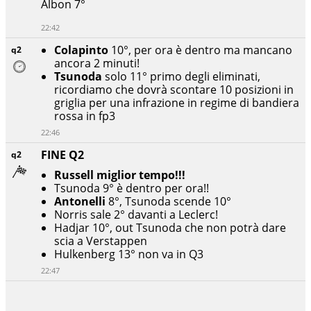
Albon 7°
22:42
Colapinto
10°, per ora è dentro ma mancano
q2
ancora 2 minuti!
Tsunoda
solo 11° primo degli eliminati,
ricordiamo che dovrà scontare 10 posizioni in
griglia per una infrazione in regime di bandiera
rossa in fp3
22:46
FINE Q2
q2
Russell miglior tempo!!!
Tsunoda 9° è dentro per ora!!
Antonelli
8°, Tsunoda scende 10°
Norris sale 2° davanti a Leclerc!
Hadjar 10°, out Tsunoda che non potrà dare
scia a Verstappen
Hulkenberg 13° non va in Q3
22:47