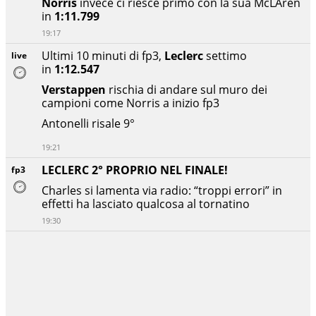
Norris
invece ci riesce primo con la sua McLAren
in
1:11.799
19:17
Ultimi 10 minuti di fp3,
Leclerc
settimo
live
in
1:12.547
Verstappen
rischia di andare sul muro dei
campioni come Norris a inizio fp3
Antonelli risale 9°
19:21
LECLERC 2° PROPRIO NEL FINALE!
fp3
Charles si lamenta via radio: “troppi errori” in
effetti ha lasciato qualcosa al tornatino
19:30