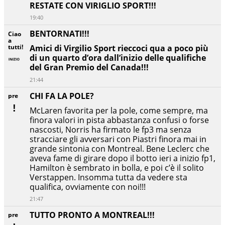
RESTATE CON VIRIGLIO SPORT!!!
19:40
BENTORNATI!!!
Ciao
a
tutti!
Amici di Virgilio Sport rieccoci qua a poco più
di un quarto d’ora dall’inizio delle qualifiche
del Gran Premio del Canada!!!
21:44
CHI FA LA POLE?
pre
McLaren favorita per la pole, come sempre, ma
finora valori in pista abbastanza confusi o forse
nascosti, Norris ha firmato le fp3 ma senza
stracciare gli avversari con Piastri finora mai in
grande sintonia con Montreal. Bene Leclerc che
aveva fame di girare dopo il botto ieri a inizio fp1,
Hamilton è sembrato in bolla, e poi c’è il solito
Verstappen. Insomma tutta da vedere sta
qualifica, ovviamente con noi!!!
21:47
TUTTO PRONTO A MONTREAL!!!
pre