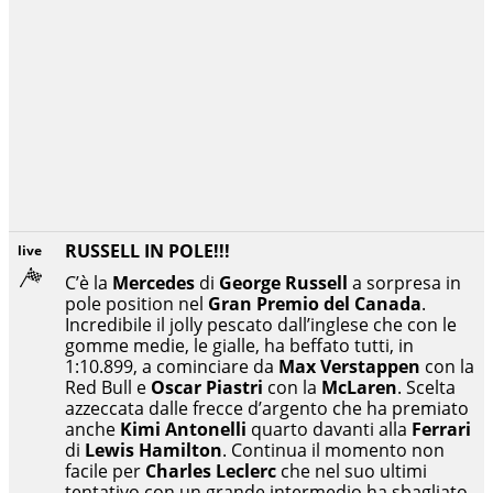
RUSSELL IN POLE!!!
live
C’è la
Mercedes
di
George Russell
a sorpresa in
pole position nel
Gran Premio del Canada
.
Incredibile il jolly pescato dall’inglese che con le
gomme medie, le gialle, ha beffato tutti, in
1:10.899, a cominciare da
Max Verstappen
con la
Red Bull e
Oscar Piastri
con la
McLaren
. Scelta
azzeccata dalle frecce d’argento che ha premiato
anche
Kimi Antonelli
quarto davanti alla
Ferrari
di
Lewis Hamilton
. Continua il momento non
facile per
Charles Leclerc
che nel suo ultimi
tentativo con un grande intermedio ha sbagliato,