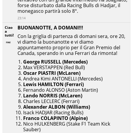
forse disturbato dalla Racing Bulls di Hadjar, il
monegasco partirà solo 8°.
23:14
BUONANOTTE, A DOMANI!!!
Ciao
a
tutti!
Con la griglia di partenza di domani sera, ore 20,
vi diamo la buonanotte e vi diamo
appuntamento proprio per il Gran Premio del
Canada, sperando in una Ferrari da rimonta!
George RUSSELL (Mercedes)
Max VERSTAPPEN (Red Bull)
Oscar PIASTRI (McLaren)
Andrea Kimi ANTONELLI (Mercedes)
Lewis HAMILTON (Ferrari)
Fernando ALONSO (Aston Martin)
Lando NORRIS (McLaren)
Charles LECLERC (Ferrari)
Alexander ALBON (Williams)
Isack HADJAR (Racing Bulls)
Franco COLAPINTO (Alpine)
Nico HULKENBERG (Stake F1 Team Kick
Sauber)