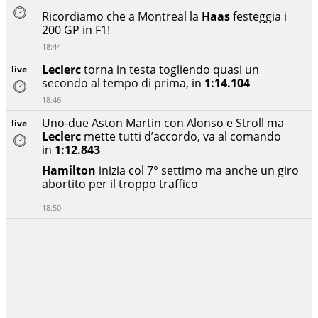
Ricordiamo che a Montreal la
Haas
festeggia i
200 GP in F1!
18:44
Leclerc
torna in testa togliendo quasi un
live
secondo al tempo di prima, in
1:14.104
18:46
Uno-due Aston Martin con Alonso e Stroll ma
live
Leclerc
mette tutti d’accordo, va al comando
in
1:12.843
Hamilton
inizia col 7° settimo ma anche un giro
abortito per il troppo traffico
18:50