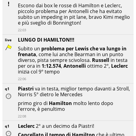
Escono dai box le rosse di Hamilton e Leclerc,
piccolo problema per Antonelli che ha evitato
subito un impeding in pit lane, bravo Kimi meglio
e più sveglio di Bonnington!
22:03
LUNGO DI HAMILTON!!!
live
Subito un
problema per Lewis che va lungo in
frenata
, come lui anche Bearman in un punto
diverso, pista sempre scivolosa.
Russell
in testa
per ora in
1:12.574
,
Antonelli
ottimo 2°,
Leclerc
inizia col 9° tempo
22:06
Piastri
va in testa, miglior tempo davanti a Stroll,
q1
Norris 5° dietro le Mercedes
primo giro di
Hamilton
molto lento dopo
l’errore, è penultimo
22:08
Leclerc
2° a un decimo da Piastri!
q1
Cancellato il tempo di Hamilton
che è ultimo