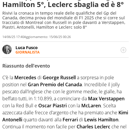
Hamilton 5°, Leclerc sbaglia ed è 8°
Rivivi la cronaca in tempo reale delle qualifiche del Gp del
Canada, decima prova del mondiale di F1 2025 che si corre sul
tracciato di Montreal con Russell in pole davanti a Verstappen,
Piastri, Antonelli, Hamilton e Leclerc solo 8°
14/06/25 17:40
Aggiornamento:
15/06/25 00:26
Luca Fusco
GIORNALISTA
Giornalista multimediale. Quando si accendono i motori,
lui sgasa, impenna, derapa. E spesso e volentieri finisce
Riassunto dell'evento
sul podio
C’è la
Mercedes
di
George Russell
a sorpresa in pole
position nel
Gran Premio del Canada
. Incredibile il jolly
pescato dall’inglese che con le gomme medie, le gialle, ha
beffato tutti, in 1:10.899, a cominciare da
Max Verstappen
con la Red Bull e
Oscar Piastri
con la
McLaren
. Scelta
azzeccata dalle frecce d’argento che ha premiato anche
Kimi
Antonelli
quarto davanti alla
Ferrari
di
Lewis Hamilton
.
Continua il momento non facile per
Charles Leclerc
che nel