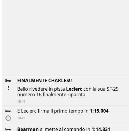
FINALMENTE CHARLES!!
live
Bello rivedere in pista
Leclerc
con la sua SF-25
numero 16 finalmente riparata!
18:40
E Leclerc firma il primo tempo in
1:15.004
live
18:43
Bearman
si mette al comando in
1:14.831
live