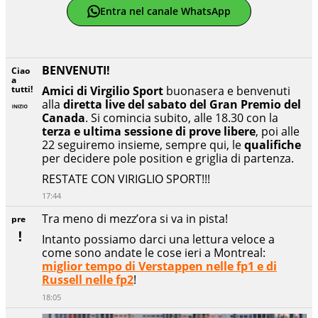
Entra nel canale WhatsApp
BENVENUTI!
Ciao
a
tutti!
Amici di Virgilio Sport
buonasera e benvenuti
alla
diretta live del sabato del Gran Premio del
Canada
. Si comincia subito, alle 18.30 con la
terza e ultima sessione di prove libere
, poi alle
22 seguiremo insieme, sempre qui, le
qualifiche
per decidere pole position e griglia di partenza.
RESTATE CON VIRIGLIO SPORT!!!
17:44
Tra meno di mezz’ora si va in pista!
pre
Intanto possiamo darci una lettura veloce a
come sono andate le cose ieri a Montreal:
miglior tempo di Verstappen nelle fp1 e di
Russell nelle fp2
!
18:05