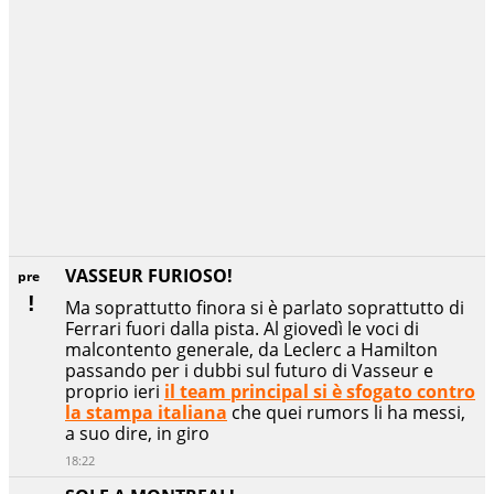
VASSEUR FURIOSO!
pre
Ma soprattutto finora si è parlato soprattutto di
Ferrari fuori dalla pista. Al giovedì le voci di
malcontento generale, da Leclerc a Hamilton
passando per i dubbi sul futuro di Vasseur e
proprio ieri
il team principal si è sfogato contro
la stampa italiana
che quei rumors li ha messi,
a suo dire, in giro
18:22