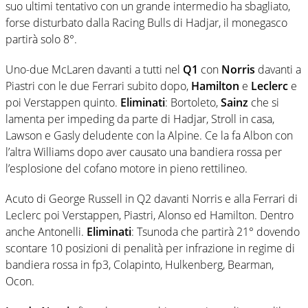
suo ultimi tentativo con un grande intermedio ha sbagliato,
forse disturbato dalla Racing Bulls di Hadjar, il monegasco
partirà solo 8°.
Uno-due McLaren davanti a tutti nel
Q1
con
Norris
davanti a
Piastri con le due Ferrari subito dopo,
Hamilton
e
Leclerc
e
poi Verstappen quinto.
Eliminati
: Bortoleto,
Sainz
che si
lamenta per impeding da parte di Hadjar, Stroll in casa,
Lawson e Gasly deludente con la Alpine. Ce la fa Albon con
l’altra Williams dopo aver causato una bandiera rossa per
l’esplosione del cofano motore in pieno rettilineo.
Acuto di George Russell in Q2 davanti Norris e alla Ferrari di
Leclerc poi Verstappen, Piastri, Alonso ed Hamilton. Dentro
anche Antonelli.
Eliminati
: Tsunoda che partirà 21° dovendo
scontare 10 posizioni di penalità per infrazione in regime di
bandiera rossa in fp3, Colapinto, Hulkenberg, Bearman,
Ocon.