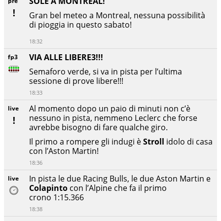
SOLE A MONTREAL!
pre
Gran bel meteo a Montreal, nessuna possibilità
di pioggia in questo sabato!
18:32
VIA ALLE LIBERE3!!!
fp3
Semaforo verde, si va in pista per l’ultima
sessione di prove libere!!!
18:33
Al momento dopo un paio di minuti non c’è
live
nessuno in pista, nemmeno Leclerc che forse
avrebbe bisogno di fare qualche giro.
Il primo a rompere gli indugi è
Stroll
idolo di casa
con l’Aston Martin!
18:36
In pista le due Racing Bulls, le due Aston Martin e
live
Colapinto
con l’Alpine che fa il primo
crono 1:15.366
18:38