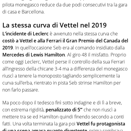
pilota monegasco reduce da due podi consecutivi tra la gara
di casa e Barcellona.
La stessa curva di Vettel nel 2019
L’incidente di Leclerc
è avvenuto nella stessa curva che
costò a Vettel e alla Ferrari il Gran Premio del Canada del
2019
. In quell’occasione Seb era al comando insidiato dalla
Mercedes di Lewis Hamilton
. Al giro 48 il misfatto. Proprio
come oggi Leclerc, Vettel perse il controllo della sua Ferrari
all’ingresso della chicane 3-4 ma a differenza del monegasco
riuscì a tenere la monoposto tagliando semplicemente la
curva sull’erba, rientrato in pista Seb strinse Hamilton per
non farlo passare.
Ma poco dopo il tedesco finì sotto indagine e di lì a breve,
con estrema rigidità,
penalizzato di 5″
che non riuscì a
mettere tra se ed Hamilton quindi finendo secondo a conti
fatti. Una volta terminata la gara poi
Vettel fu protagonista
di una scena amara quanto divertente
, prima sembrava