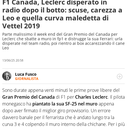
F1 Canada, Leclerc disperato in
radio dopo il botto: scuse, carezza a
Leo e quella curva maledetta di
Vettel 2019
Parte malissimo il week end del Gran Premio del Canada per
Leclerc che sbatte a muro in fp1 e distrugge la sua Ferrari: urla
disperate nel team radio, poi rientro ai box accarezzando il cane
Leo
13/06/25 20:58
Luca Fusco
GIORNALISTA
Giornalista multimediale. Quando si accendono i motori,
lui sgasa, impenna, derapa. E spesso e volentieri finisce
Sono durate appena venti minuti le prime prove libere del
sul podio
Gran Premio del Canada
di F1 per
Charles Leclerc
. Il pilota
monegasco ha
piantato la sua SF-25 nel muro
appena
dopo aver firmato il miglior giro provvisorio. Un errore
davvero banale per il ferrarista che è andato lungo tra la
curva 3 e 4 colpendo il muro interno della chichane. Per i più