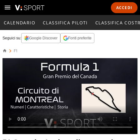
ACCEDI
CALENDARIO
CLASSIFICA PILOTI
CLASSIFICA COST
Seguici su:
Google Discover
Fonti preferite
F1