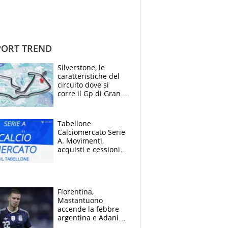
ORT TREND
Silverstone, le
caratteristiche del
circuito dove si
corre il Gp di Gran
Bretagna del
Motomondiale
Tabellone
Calciomercato Serie
A. Movimenti,
acquisti e cessioni:
estate 2026-27
Fiorentina,
Mastantuono
accende la febbre
argentina e Adani
impazzisce. Ma