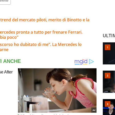
eferite
trend del mercato piloti, merito di Binotto e la
ercedes pronta a tutto per frenare Ferrari.
ULTI
bia poco”
o scorso ho dubitato di me”. La Mercedes lo
tarne