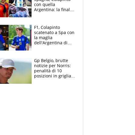
con quella
Argentina: la finale
Mondiale si gioca a
Spa e Alonso non
vede l'ora
F1, Colapinto
scatenato a Spa con
la maglia
dell'Argentina di
Messi punge la
Spagna: "Capiranno
le parolacce"
Gp Belgio, brutte
notizie per Norris:
penalità di 10
posizioni in griglia,
la scelta dolorosa
ma obbligata di
McLaren