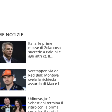
ME NOTIZIE
Italia, le prime
mosse di Zola: cosa
succede a Baldini e
agli altri ct. Il
Borussia tenta un
altro sgarbo agli
azzurri
Verstappen via da
Red Bull: Montoya
svela la richiesta
assurda di Max e lo
avverte: “Sicuro
Mercedes e
McLaren siano
Udinese, Josè
meglio?”
Sebastiani termina il
ritiro con la prima
squadra: il post del