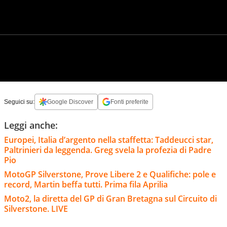
Seguici su:
Google Discover
Fonti preferite
Leggi anche:
Europei, Italia d’argento nella staffetta: Taddeucci star,
Paltrinieri da leggenda. Greg svela la profezia di Padre
Pio
MotoGP Silverstone, Prove Libere 2 e Qualifiche: pole e
record, Martin beffa tutti. Prima fila Aprilia
Moto2, la diretta del GP di Gran Bretagna sul Circuito di
Silverstone. LIVE