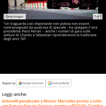
Getty Images
7
di
7
"Un traguardo così importante non poteva non essere
contrassegnato da qualcosa di speciale - ha spiegato il vice
presidente Piero Ferrari -. Anche i numeri di gara sulle
vetture di Charles e Sebastian riprenderanno la tradizione
degli anni '50".
Seguici su:
Google Discover
Fonti preferite
Leggi anche:
Antonelli penalizzato a Monza: Mercedes pronta a tutto
per frenare Ferrari. Vasseur avverte sull’ADUO: “Cambia