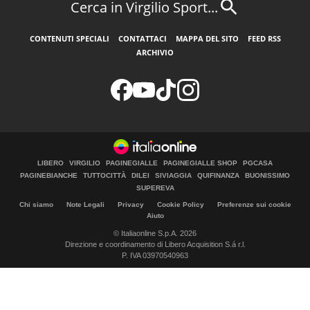
Cerca in Virgilio Sport...
CONTENUTI SPECIALI
CONTATTACI
MAPPA DEL SITO
FEED RSS
ARCHIVIO
LIBERO
VIRGILIO
PAGINEGIALLE
PAGINEGIALLE SHOP
PGCASA
PAGINEBIANCHE
TUTTOCITTÀ
DILEI
SIVIAGGIA
QUIFINANZA
BUONISSIMO
SUPEREVA
Chi siamo
Note Legali
Privacy
Cookie Policy
Preferenze sui cookie
Aiuto
© Italiaonline S.p.A. 2026
Direzione e coordinamento di Libero Acquisition S.á r.l.
P. IVA 03970540963