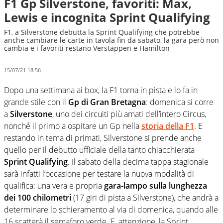
F1 Gp Silverstone, favoriti: Max,
Lewis e incognita Sprint Qualifying
F1, a Silverstone debutta la Sprint Qualifying che potrebbe
anche cambiare le carte in tavola fin da sabato, la gara però non
cambia e i favoriti restano Verstappen e Hamilton
15/07/21 18:56
Dopo una settimana ai box, la F1 torna in pista e lo fa in
grande stile con il
Gp di Gran Bretagna
: domenica si corre
a
Silverstone
, uno dei circuiti più amati dell’intero Circus,
nonché il primo a ospitare un Gp nella
storia della F1
. E
restando in tema di primati, Silverstone si prende anche
quello per il debutto ufficiale della tanto chiacchierata
Sprint Qualifying
. Il sabato della decima tappa stagionale
sarà infatti l’occasione per testare la nuova modalità di
qualifica: una vera e propria
gara-lampo sulla lunghezza
dei 100 chilometri
(17 giri di pista a Silverstone), che andrà a
determinare lo schieramento al via di domenica, quando alle
16 scatterà il semaforo verde. E, attenzione, la Sprint