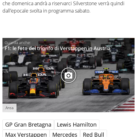
che domenica andrà a riservarci Silverstone verrà quindi
dall’epocale svolta in programma sabato.
F1: le foto del trionfo di Verstappen in Austria
Ansa
GP Gran Bretagna
Lewis Hamilton
Max Verstappen
Mercedes
Red Bull