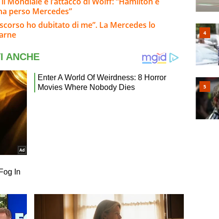
 il Mondiale e l’attacco di Wolff: “Hamilton e
 ha perso Mercedes”
o scorso ho dubitato di me”. La Mercedes lo
tarne