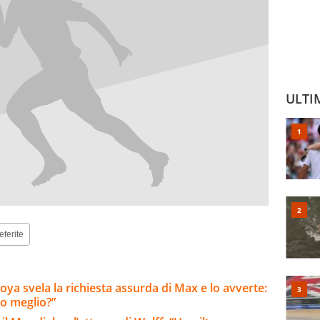
ULTI
eferite
ya svela la richiesta assurda di Max e lo avverte:
o meglio?”