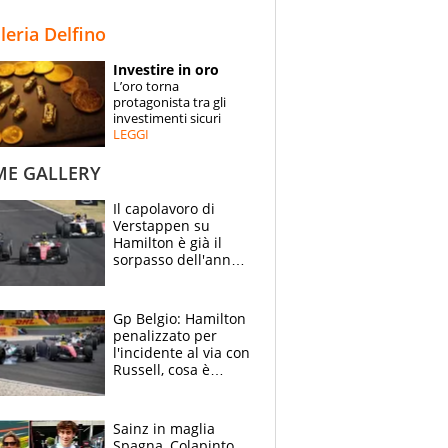
STORIE
lleria Delfino
SPECIALI
Investire in oro
L’oro torna
ESPERTI
protagonista tra gli
investimenti sicuri
LEGGI
CONTATTI
ME GALLERY
Il capolavoro di
Verstappen su
Hamilton è già il
sorpasso dell'anno:
che smacco Lewis,
come Abu Dhabi
2021
Gp Belgio: Hamilton
penalizzato per
l'incidente al via con
Russell, cosa è
successo. Mercedes
out, 5" a Lewis
Sainz in maglia
Spagna, Colapinto