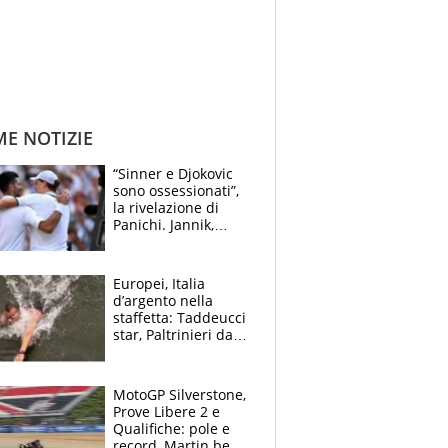
ME NOTIZIE
“Sinner e Djokovic
sono ossessionati”,
la rivelazione di
Panichi. Jannik,
ansia per il
ginocchio e il rischio
agli US Open
Europei, Italia
d’argento nella
staffetta: Taddeucci
star, Paltrinieri da
leggenda. Greg
svela la profezia di
Padre Pio
MotoGP Silverstone,
Prove Libere 2 e
Qualifiche: pole e
record, Martin beffa