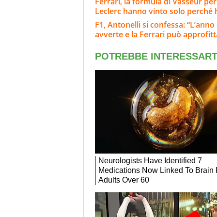
Ferrari, la formula di Vasseur per
Leclerc hanno vinto solo perché
F1, Antonelli si confessa: “L’ann
avverte e la Ferrari può approfit