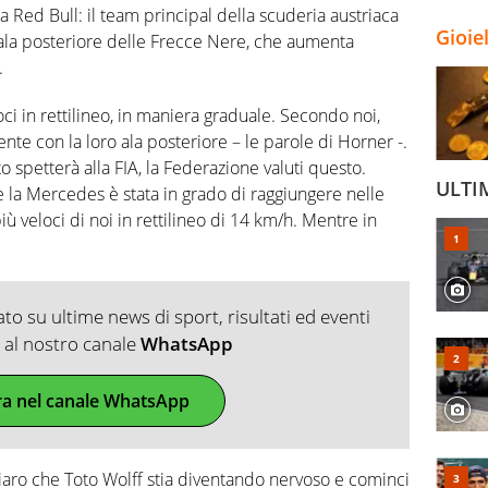
a Red Bull: il team principal della scuderia austriaca
Gioie
’ala posteriore delle Frecce Nere, che aumenta
.
i in rettilineo, in maniera graduale. Secondo noi,
nte con la loro ala posteriore – le parole di Horner -.
o spetterà alla FIA, la Federazione valuti questo.
ULTI
he la Mercedes è stata in grado di raggiungere nelle
ù veloci di noi in rettilineo di 14 km/h. Mentre in
o su ultime news di sport, risultati ed eventi
ti al nostro canale
WhatsApp
ra nel canale WhatsApp
chiaro che Toto Wolff stia diventando nervoso e cominci