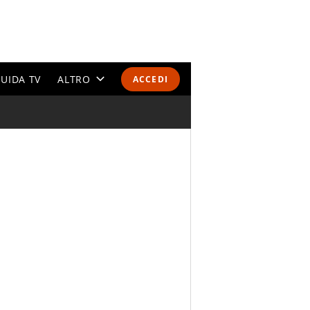
UIDA TV
ALTRO
ACCEDI
CALENDARI E CLASSIFICHE
ALTRI SPORT
MONDIALI 2026
OLIMPIADI
GOSSIP
LIFESTYLE