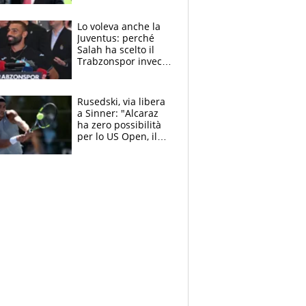
succede?
Lo voleva anche la
Juventus: perché
Salah ha scelto il
Trabzonspor invece
di un top club
Rusedski, via libera
a Sinner: "Alcaraz
ha zero possibilità
per lo US Open, il
2026 forse è gà
finito per lui"