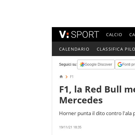
CALCIO
C
CALENDARIO
CLASSIFICA PILO
Seguici su:
Google Discover
Fonti pr
F1
F1, la Red Bull m
Mercedes
Horner punta il dito contro l'ala 
19/11/21 18:35