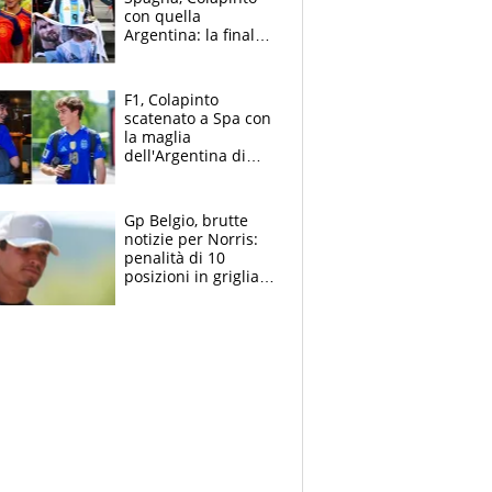
con quella
Argentina: la finale
Mondiale si gioca a
Spa e Alonso non
vede l'ora
F1, Colapinto
scatenato a Spa con
la maglia
dell'Argentina di
Messi punge la
Spagna: "Capiranno
le parolacce"
Gp Belgio, brutte
notizie per Norris:
penalità di 10
posizioni in griglia,
la scelta dolorosa
ma obbligata di
McLaren