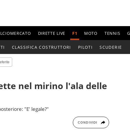
ALCIOMERCATO
DIRETTE LIVE
F1
MOTO
TENNIS
G
TI
CLASSIFICA COSTRUTTORI
PILOTI
SCUDERIE
eferite
ette nel mirino l'ala delle
posteriore: "E' legale?"
CONDIVIDI