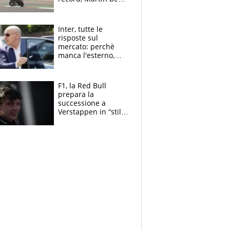
tutti. Prima fila
Aprilia
Inter, tutte le
risposte sul
mercato: perchè
manca l'esterno,
perchè Romero è
sfumato, quale è il
vero obiettivo di
F1, la Red Bull
Marotta
prepara la
successione a
Verstappen in “stile
Antonelli”. Colapinto
derubato, che
attacco all’Italia