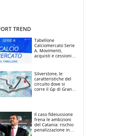
ORT TREND
Tabellone
Calciomercato Serie
A. Movimenti,
acquisti e cessioni:
estate 2026-27
Silverstone, le
caratteristiche del
circuito dove si
corre il Gp di Gran
Bretagna del
Motomondiale
Il caso fideiussione
frena le ambizioni
del Catania: rischio
penalizzazione in
classifica, cosa