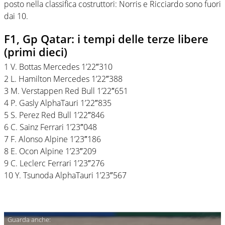
posto nella classifica costruttori: Norris e Ricciardo sono fuori
dai 10.
F1, Gp Qatar: i tempi delle terze libere
(primi dieci)
1 V. Bottas Mercedes 1’22″310
2 L. Hamilton Mercedes 1’22″388
3 M. Verstappen Red Bull 1’22″651
4 P. Gasly AlphaTauri 1’22″835
5 S. Perez Red Bull 1’22″846
6 C. Sainz Ferrari 1’23″048
7 F. Alonso Alpine 1’23″186
8 E. Ocon Alpine 1’23″209
9 C. Leclerc Ferrari 1’23″276
10 Y. Tsunoda AlphaTauri 1’23″567