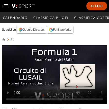
ACCEDI
CALENDARIO
CLASSIFICA PILOTI
CLASSIFICA COST
Seguici su:
Google Discover
Fonti preferite
F1