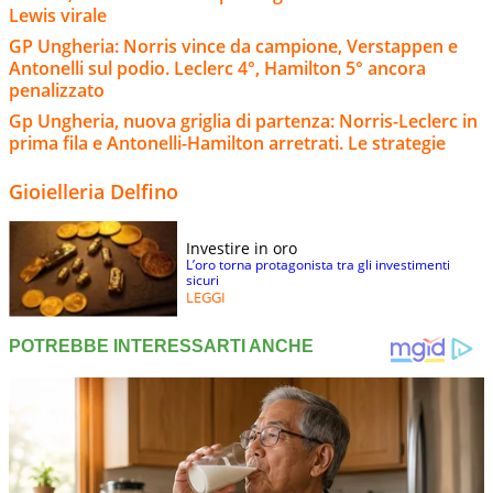
Lewis virale
GP Ungheria: Norris vince da campione, Verstappen e
Antonelli sul podio. Leclerc 4°, Hamilton 5° ancora
penalizzato
Gp Ungheria, nuova griglia di partenza: Norris-Leclerc in
prima fila e Antonelli-Hamilton arretrati. Le strategie
Gioielleria Delfino
Investire in oro
L’oro torna protagonista tra gli investimenti
sicuri
LEGGI