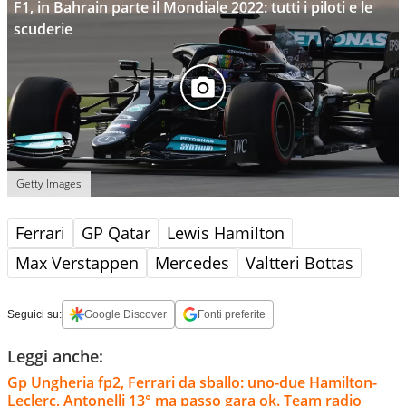
F1, in Bahrain parte il Mondiale 2022: tutti i piloti e le
scuderie
Getty Images
Ferrari
GP Qatar
Lewis Hamilton
Max Verstappen
Mercedes
Valtteri Bottas
Seguici su:
Google Discover
Fonti preferite
Leggi anche:
Gp Ungheria fp2, Ferrari da sballo: uno-due Hamilton-
Leclerc, Antonelli 13° ma passo gara ok. Team radio