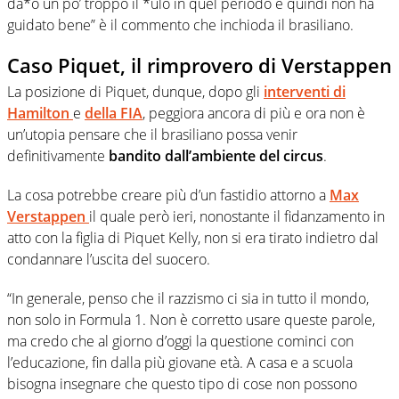
da*o un po’ troppo il *ulo in quel periodo e quindi non ha
guidato bene” è il commento che inchioda il brasiliano.
Caso Piquet, il rimprovero di Verstappen
La posizione di Piquet, dunque, dopo gli
interventi di
Hamilton
e
della
FIA
, peggiora ancora di più e ora non è
un’utopia pensare che il brasiliano possa venir
definitivamente
bandito dall’ambiente del circus
.
La cosa potrebbe creare più d’un fastidio attorno a
Max
Verstappen
il quale però ieri, nonostante il fidanzamento in
atto con la figlia di Piquet Kelly, non si era tirato indietro dal
condannare l’uscita del suocero.
“In generale, penso che il razzismo ci sia in tutto il mondo,
non solo in Formula 1. Non è corretto usare queste parole,
ma credo che al giorno d’oggi la questione cominci con
l’educazione, fin dalla più giovane età. A casa e a scuola
bisogna insegnare che questo tipo di cose non possono