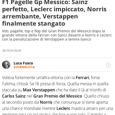
F1 Pagelle Gp Messico: Sainz
perfetto, Leclerc impiccato, Norris
arrembante, Verstappen
finalmente stangato
Voti, pagelle, top e flop del Gran Premio del Messico dopo la
grande vittoria della Ferrari con Sainz davanti a Norris e Leclerc
con la penalizzazione di Verstappen a tenere banco
28/10/24 06:00
Luca Fusco
GIORNALISTA
Giornalista multimediale. Quando si accendono i motori,
lui sgasa, impenna, derapa. E spesso e volentieri finisce
Voleva fortemente un’altra vittoria con la
Ferrari
, forse
sul podio
l’ultima, chissà. Se l’è presa di forza. Quella messa in quella
staccata su
Max Verstappen
che ha dato il là al trionfo di
Carlos Sainz
nel
Gran Premio del Messico
. Quello chiuso
al secondo posto da
Norris
che comunque si tiene aperta
una chance mondiale mentre
Leclerc
mastica amaro per una
gestione gara un po’ strana, dai box e non solo. Capitolo a