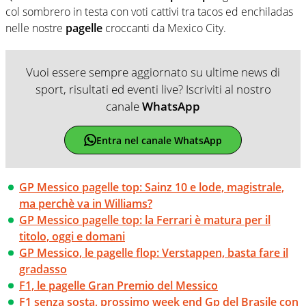
col sombrero in testa con voti cattivi tra tacos ed enchiladas
nelle nostre
pagelle
croccanti da Mexico City.
Vuoi essere sempre aggiornato su ultime news di
sport, risultati ed eventi live? Iscriviti al nostro
canale
WhatsApp
Entra nel canale WhatsApp
GP Messico pagelle top: Sainz 10 e lode, magistrale,
ma perchè va in Williams?
GP Messico pagelle top: la Ferrari è matura per il
titolo, oggi e domani
GP Messico, le pagelle flop: Verstappen, basta fare il
gradasso
F1, le pagelle Gran Premio del Messico
F1 senza sosta, prossimo week end Gp del Brasile con