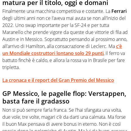
matura per il titolo, oggi e domani
Finalmente una macchina competitiva e costante. La
Ferrari
degli ultimi anni non ce l’aveva mai avuta se non all’inizio del
2022. Uno swap importante per la SF-24 e per tutta
Maranello che prende vigore da queste due vittorie di fila ad
Austin e in Messico. Soprattutto pensando al prossimo anno,
all’arrivo di Hamilton, alla consacrazione di Leclerc. Ma
c’è
un Mondiale costruttori lontano solo 29 punti
, il ferro va
battuto finchè è caldo, e allora la rossa va in Brasile per fare
tripletta.
La cronaca e il report del Gran Premio del Messico
GP Messico, le pagelle flop: Verstappen,
basta fare il gradasso
Non si può sempre farla franca. Se l’hai sfangata una volta,
due vole, tre volte, magari c’è da darti una calmata. Ma forse
il buon Max pensava di avere bonus in eterno. Non è così
specie dopo le polemiche di Austin. Ma lui da buon
ganassa