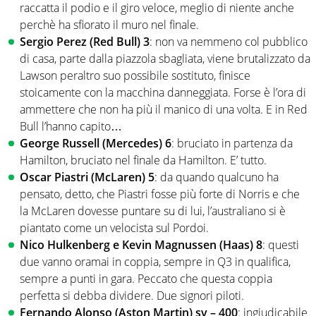
raccatta il podio e il giro veloce, meglio di niente anche
perchè ha sfiorato il muro nel finale.
Sergio Perez (Red Bull) 3
: non va nemmeno col pubblico
di casa, parte dalla piazzola sbagliata, viene brutalizzato da
Lawson peraltro suo possibile sostituto, finisce
stoicamente con la macchina danneggiata. Forse è l’ora di
ammettere che non ha più il manico di una volta. E in Red
Bull l’hanno capito…
George Russell (Mercedes) 6
: bruciato in partenza da
Hamilton, bruciato nel finale da Hamilton. E’ tutto.
Oscar Piastri (McLaren) 5
: da quando qualcuno ha
pensato, detto, che Piastri fosse più forte di Norris e che
la McLaren dovesse puntare su di lui, l’australiano si è
piantato come un velocista sul Pordoi.
Nico Hulkenberg e Kevin Magnussen (Haas) 8
: questi
due vanno oramai in coppia, sempre in Q3 in qualifica,
sempre a punti in gara. Peccato che questa coppia
perfetta si debba dividere. Due signori piloti.
Fernando Alonso (Aston Martin) sv – 400
: ingiudicabile