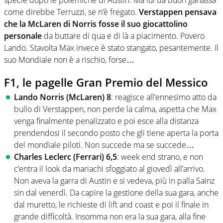
come direbbe Terruzzi, se n’è fregato.
Verstappen pensava
che la McLaren di Norris fosse il suo giocattolino
personale
da buttare di qua e di là a piacimento. Povero
Lando. Stavolta Max invece è stato stangato, pesantemente. Il
suo Mondiale non è a rischio, forse…
F1, le pagelle Gran Premio del Messico
Lando Norris (McLaren) 8
: reagisce all’ennesimo atto da
bullo di Verstappen, non perde la calma, aspetta che Max
venga finalmente penalizzato e poi esce alla distanza
prendendosi il secondo posto che gli tiene aperta la porta
del mondiale piloti. Non succede ma se succede…
Charles Leclerc (Ferrari) 6,5
: week end strano, e non
c’entra il look da mariachi sfoggiato al giovedì all’arrivo.
Non aveva la garra di Austin e si vedeva, più in palla Sainz
sin dal venerdì. Da capire la gestione della sua gara, anche
dal muretto, le richieste di lift and coast e poi il finale in
grande difficoltà. Insomma non era la sua gara, alla fine