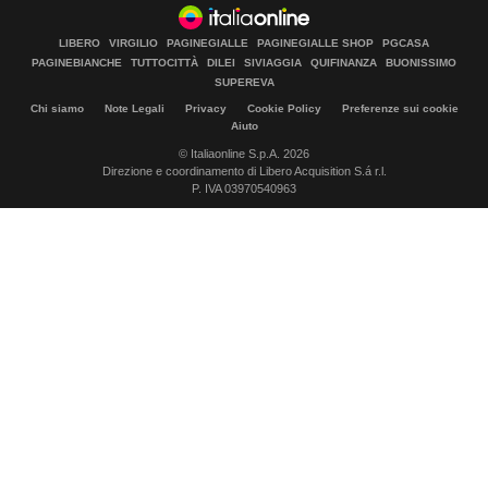
LIBERO
VIRGILIO
PAGINEGIALLE
PAGINEGIALLE SHOP
PGCASA
PAGINEBIANCHE
TUTTOCITTÀ
DILEI
SIVIAGGIA
QUIFINANZA
BUONISSIMO
SUPEREVA
Chi siamo
Note Legali
Privacy
Cookie Policy
Preferenze sui cookie
Aiuto
© Italiaonline S.p.A. 2026
Direzione e coordinamento di Libero Acquisition S.á r.l.
P. IVA 03970540963