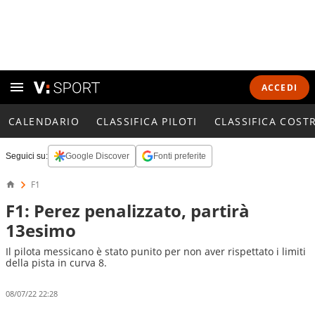
ACCEDI
CALENDARIO
CLASSIFICA PILOTI
CLASSIFICA COST
Seguici su:
Google Discover
Fonti preferite
F1
F1: Perez penalizzato, partirà
13esimo
Il pilota messicano è stato punito per non aver rispettato i limiti
della pista in curva 8.
08/07/22 22:28