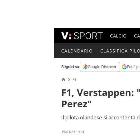
CALCIO
C
CALENDARIO
CLASSIFICA PILO
Seguici su:
Google Discover
Fonti pr
F1
F1, Verstappen:
Perez"
Il pilota olandese si accontenta
19/03/23 19:51