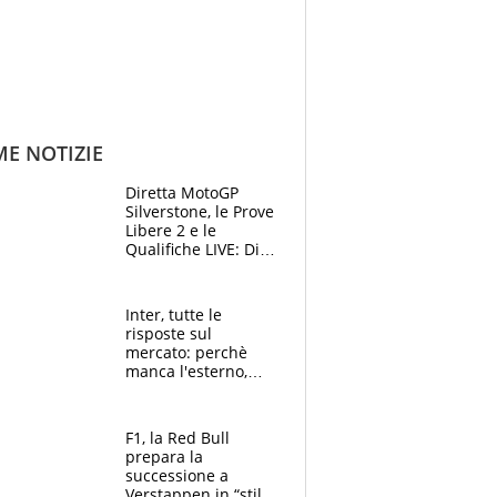
ME NOTIZIE
Diretta MotoGP
Silverstone, le Prove
Libere 2 e le
Qualifiche LIVE: Di
Giannantonio
risponde a
Bezzecchi
Inter, tutte le
risposte sul
mercato: perchè
manca l'esterno,
perchè Romero è
sfumato, quale è il
vero obiettivo di
F1, la Red Bull
Marotta
prepara la
successione a
Verstappen in “stile