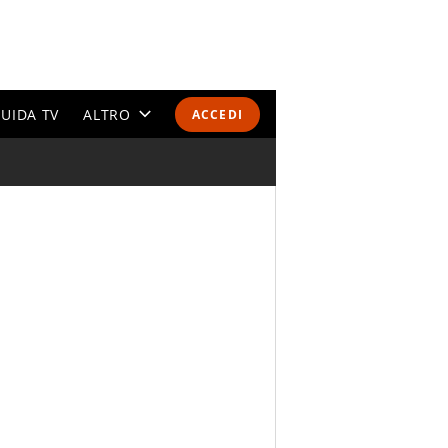
UIDA TV
ALTRO
ACCEDI
CALENDARI E CLASSIFICHE
ALTRI SPORT
MONDIALI 2026
OLIMPIADI
GOSSIP
LIFESTYLE