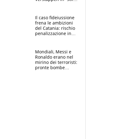
Antonelli”. Colapinto
derubato, che
attacco all’Italia
Il caso fideiussione
frena le ambizioni
del Catania: rischio
penalizzazione in
classifica, cosa
succede?
Mondiali, Messi e
Ronaldo erano nel
mirino dei terroristi:
pronte bombe
contro la Pulce