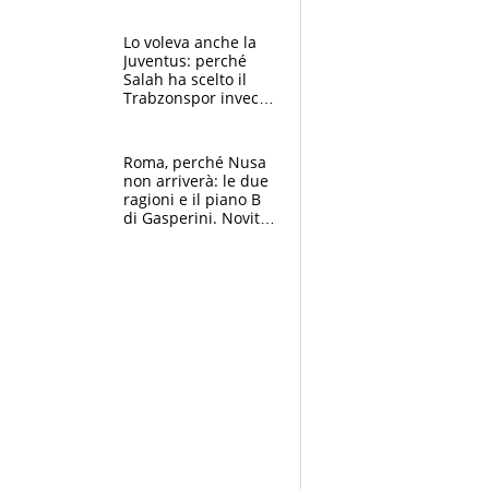
succede?
Lo voleva anche la
Juventus: perché
Salah ha scelto il
Trabzonspor invece
di un top club
Roma, perché Nusa
non arriverà: le due
ragioni e il piano B
di Gasperini. Novità
su Pellegrini e
Cacciamani