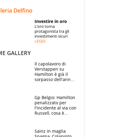
STORIE
lleria Delfino
SPECIALI
Investire in oro
L’oro torna
ESPERTI
protagonista tra gli
investimenti sicuri
LEGGI
CONTATTI
ME GALLERY
Il capolavoro di
Verstappen su
Hamilton è già il
sorpasso dell'anno:
che smacco Lewis,
come Abu Dhabi
2021
Gp Belgio: Hamilton
penalizzato per
l'incidente al via con
Russell, cosa è
successo. Mercedes
out, 5" a Lewis
Sainz in maglia
Spagna, Colapinto