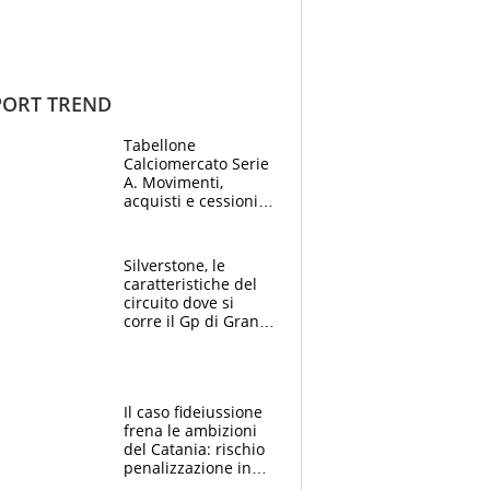
ORT TREND
Tabellone
Calciomercato Serie
A. Movimenti,
acquisti e cessioni:
estate 2026-27
Silverstone, le
caratteristiche del
circuito dove si
corre il Gp di Gran
Bretagna del
Motomondiale
Il caso fideiussione
frena le ambizioni
del Catania: rischio
penalizzazione in
classifica, cosa