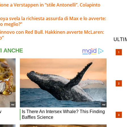
ione a Verstappen in “stile Antonelli”. Colapinto
ya svela la richiesta assurda di Max e lo avverte:
o meglio?”
rinnovo con Red Bull. Hakkinen avverte McLaren:
o”
ULTI