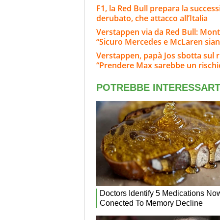
F1, la Red Bull prepara la success
derubato, che attacco all’Italia
Verstappen via da Red Bull: Monto
“Sicuro Mercedes e McLaren sian
Verstappen, papà Jos sbotta sul 
“Prendere Max sarebbe un rischi