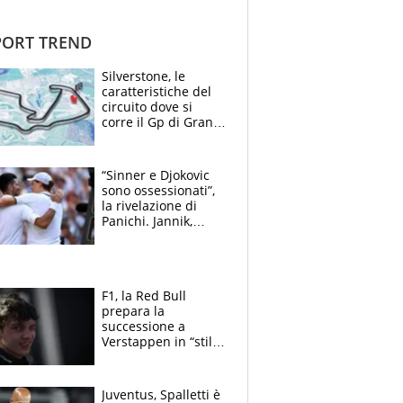
ORT TREND
Silverstone, le
caratteristiche del
circuito dove si
corre il Gp di Gran
Bretagna del
Motomondiale
“Sinner e Djokovic
sono ossessionati”,
la rivelazione di
Panichi. Jannik,
ansia per il
ginocchio e il rischio
agli US Open
F1, la Red Bull
prepara la
successione a
Verstappen in “stile
Antonelli”. Colapinto
derubato, che
attacco all’Italia
Juventus, Spalletti è