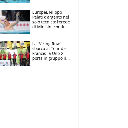
medagliere, ora
tocca a Ceccon, Curti
e compagni
Europei, Filippo
continuare
Pelati d’argento nel
solo tecnico: l’erede
di Minisini continua
a stupire, Los
Angeles è già nel
mirino
La “Viking Row”
sbarca al Tour de
France: la Uno-X
porta in gruppo il
rito della Norvegia
di Haaland e
compagni