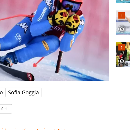
no
Sofia Goggia
eferite