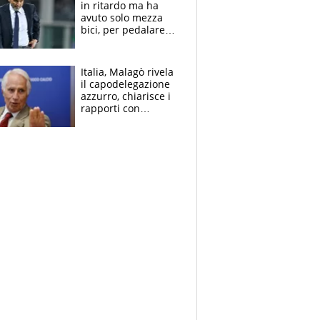
in ritardo ma ha
avuto solo mezza
bici, per pedalare
serve altro: i nodi
cruciali
Italia, Malagò rivela
il capodelegazione
azzurro, chiarisce i
rapporti con
Mancini e Conte e si
schiera su caso
Infantino