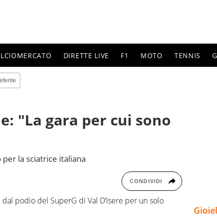
ALCIOMERCATO
DIRETTE LIVE
F1
MOTO
TENNIS
G
eferite
e: "La gara per cui sono
er la sciatrice italiana
CONDIVIDI
 dal podio del SuperG di Val D’Isere per un solo
Gioie