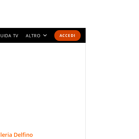
UIDA TV
ALTRO
ACCEDI
CALENDARI E CLASSIFICHE
ALTRI SPORT
MONDIALI 2026
OLIMPIADI
GOSSIP
LIFESTYLE
lleria Delfino