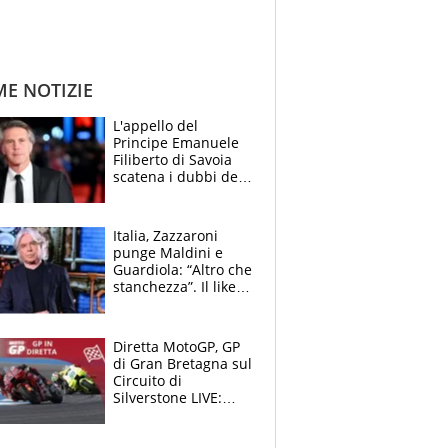
ME NOTIZIE
L'appello del
Principe Emanuele
Filiberto di Savoia
scatena i dubbi dei
tifosi: "E' una
trappola"
Italia, Zazzaroni
punge Maldini e
Guardiola: “Altro che
stanchezza”. Il like
di Mancini e le
polemiche sui social
Diretta MotoGP, GP
di Gran Bretagna sul
Circuito di
Silverstone LIVE:
Fernandez in fuga,
cade Bagnaia