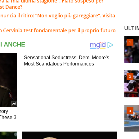
arà la mia ultima stagione". Fiato sospeso per
ast Dance?
ncia il ritiro: “Non voglio più gareggiare”. Visita
ULTI
: a Cervinia test fondamentale per il proprio futuro