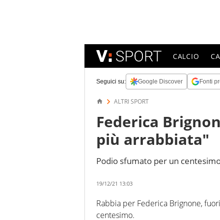
CALCIO
C
Seguici su:
Google Discover
Fonti pr
ALTRI SPORT
Federica Brignon
più arrabbiata"
Podio sfumato per un centesimo p
19/12/21 13:03
Rabbia per Federica Brignone, fuori
centesimo.