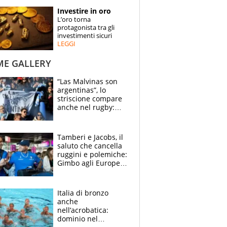
STORIE
Investire in oro
L’oro torna
SPECIALI
protagonista tra gli
investimenti sicuri
LEGGI
ESPERTI
ME GALLERY
CONTATTI
“Las Malvinas son
argentinas”, lo
striscione compare
anche nel rugby:
dopo Messi e
compagni ormai è
un caso
Tamberi e Jacobs, il
saluto che cancella
ruggini e polemiche:
Gimbo agli Europei
cerca un altro
miracolo
Italia di bronzo
anche
nell’acrobatica:
dominio nel