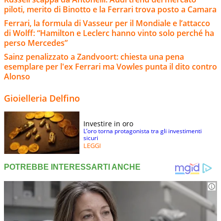
piloti, merito di Binotto e la Ferrari trova posto a Camara
Ferrari, la formula di Vasseur per il Mondiale e l’attacco
di Wolff: “Hamilton e Leclerc hanno vinto solo perché ha
perso Mercedes”
Sainz penalizzato a Zandvoort: chiesta una pena
esemplare per l'ex Ferrari ma Vowles punta il dito contro
Alonso
Gioielleria Delfino
Investire in oro
L’oro torna protagonista tra gli investimenti
sicuri
LEGGI