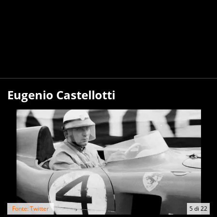
Eugenio Castellotti
Fonte: Twitter
5
di
22