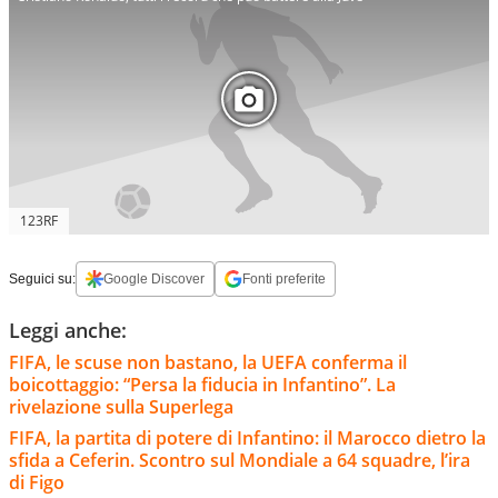
123RF
Seguici su:
Google Discover
Fonti preferite
Leggi anche:
FIFA, le scuse non bastano, la UEFA conferma il
boicottaggio: “Persa la fiducia in Infantino”. La
rivelazione sulla Superlega
FIFA, la partita di potere di Infantino: il Marocco dietro la
sfida a Ceferin. Scontro sul Mondiale a 64 squadre, l’ira
di Figo