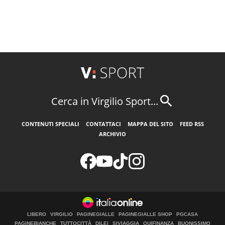
Cerca in Virgilio Sport...
CONTENUTI SPECIALI
CONTATTACI
MAPPA DEL SITO
FEED RSS
ARCHIVIO
LIBERO
VIRGILIO
PAGINEGIALLE
PAGINEGIALLE SHOP
PGCASA
PAGINEBIANCHE
TUTTOCITTÀ
DILEI
SIVIAGGIA
QUIFINANZA
BUONISSIMO