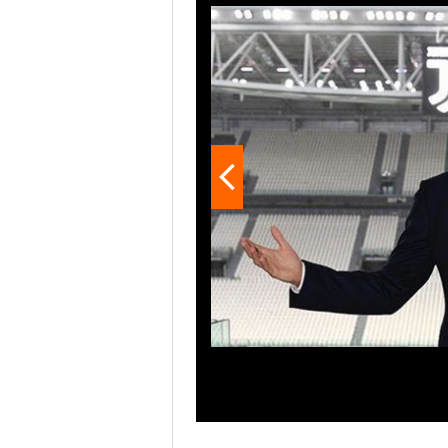
di avere ancora molta fame di s
ai trofei di squadra, Cristiano 
la possibilità di battere ben 
mai riuscita l'impresa di vince
Ronaldo con la Juventus - domin
chance di essere il primo a farl