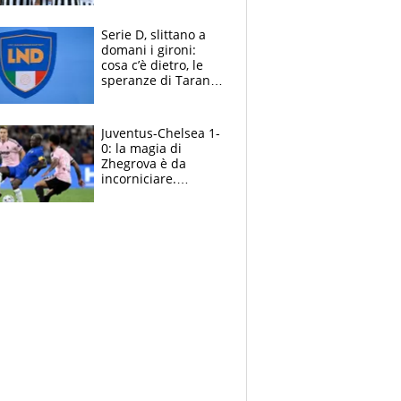
e la soluzione
rimane Milinkovic-
Serie D, slittano a
Savic
domani i gironi:
cosa c’è dietro, le
speranze di Taranto
e Messina, chi può
essere ripescato
Juventus-Chelsea 1-
0: la magia di
Zhegrova è da
incorniciare.
Spalletti suona il
Blues e tiene,
ancora, la porta
inviolata