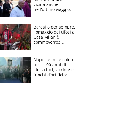
vicina anche
nell'ultimo viaggio,
la moglie Maura, i
figli e i suoi cari
circondati
Baresi 6 per sempre,
dall'affetto dei tifosi
l'omaggio dei tifosi a
Casa Milan è
commovente:
maglie, bandiere,
sciarpe, lacrime e
bigliettini
Napoli è mille colori:
per i 100 anni di
storia luci, lacrime e
fuochi d'artificio: De
Laurentiis salta al
coro anti-Juve