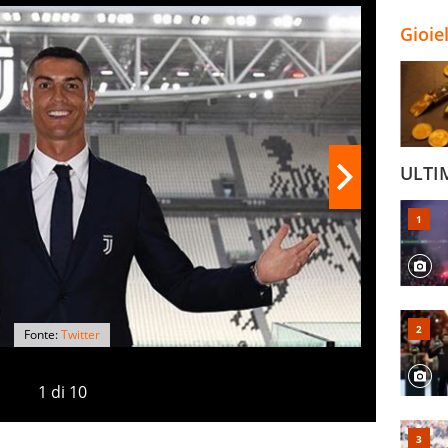
uccessi e di volerli raggiungere a Torino. Oltre
in bianconero può togliersi diversi sfizi e avere
Gioie
dieci recordo. Un esempio? A nessun giocatore è
re Premier League, Liga e Serie A. Cristiano
atrice negli ultimi sette anni - ha ottime
o.
ULTI
Fonte:
Twitter
1
di
10