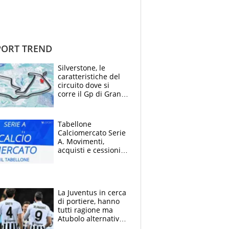
ORT TREND
Silverstone, le
caratteristiche del
circuito dove si
corre il Gp di Gran
Bretagna del
Motomondiale
Tabellone
Calciomercato Serie
A. Movimenti,
acquisti e cessioni:
estate 2026-27
La Juventus in cerca
di portiere, hanno
tutti ragione ma
Atubolo alternativa
a Vicario non regge