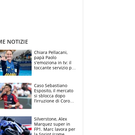
ME NOTIZIE
Chiara Pellacani,
papà Paolo
s'emoziona in tv: il
toccante servizio per
il TG di LA7 dopo i 5
ori agli Europei
Caso Sebastiano
Esposito, il mercato
si sblocca dopo
l’irruzione di Corona
nella querelle col
Cagliari: spuntano
due big
Silverstone, Alex
Marquez super in
FP1. Marc lavora per
la Sprint (come