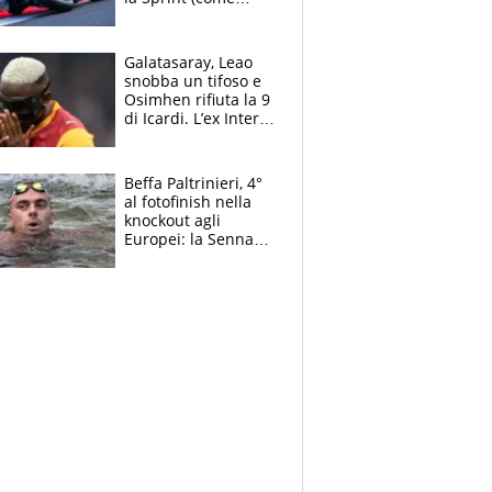
Martin), bene
Bezzecchi
Galatasaray, Leao
snobba un tifoso e
Osimhen rifiuta la 9
di Icardi. L’ex Inter
furioso: lo schiaffo
al club
Beffa Paltrinieri, 4°
al fotofinish nella
knockout agli
Europei: la Senna
regala (quasi) solo
amarezze a Greg