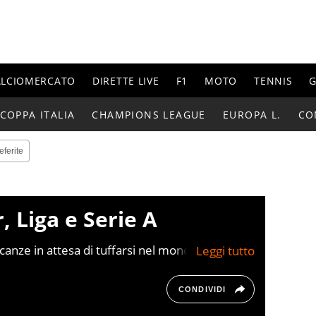
ALCIOMERCATO
DIRETTE LIVE
F1
MOTO
TENNIS
G
COPPA ITALIA
CHAMPIONS LEAGUE
EUROPA L.
CO
eferite
, Liga e Serie A
canze in attesa di tuffarsi nel mondo Juve. Il
andi risultati da questa stagione e con il
di tornare a vincere l'agognata Champions.
chiarazioni in conferenza stampa ha acceso
CONDIVIDI
 sostenitori della Vecchia Signora, confermando