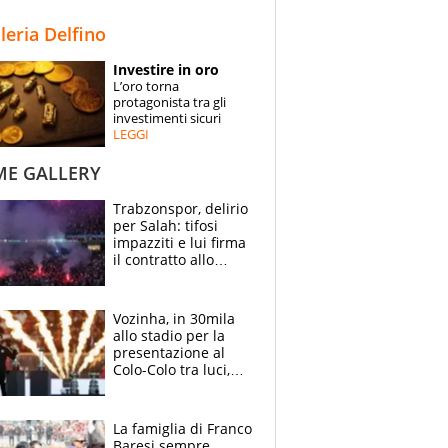
STORIE
lleria Delfino
SPECIALI
Investire in oro
L’oro torna
ESPERTI
protagonista tra gli
investimenti sicuri
LEGGI
CONTATTI
ME GALLERY
Trabzonspor, delirio
per Salah: tifosi
impazziti e lui firma
il contratto allo
stadio
Vozinha, in 30mila
allo stadio per la
presentazione al
Colo-Colo tra luci,
spettacolo, elicotteri
e paracadutisti
La famiglia di Franco
Baresi sempre