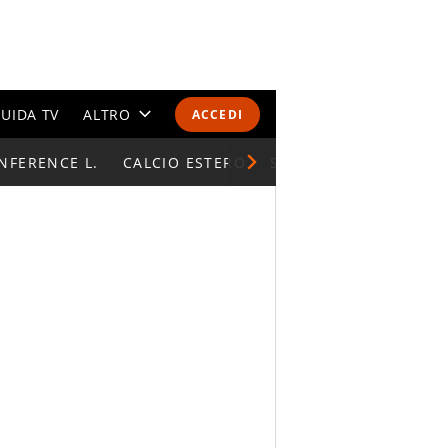
UIDA TV
ALTRO
ACCEDI
NFERENCE L.
CALENDARI E CLASSIFICHE
CALCIO ESTERO
SUPERCOPPA ITALIAN
ALTRI SPORT
MONDIALI 2026
OLIMPIADI
GOSSIP
LIFESTYLE