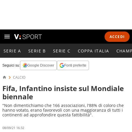
ACCEDI
SERIE A
SERIE B
SERIE C
COPPA ITALIA
CHAMP
Seguici su:
Google Discover
Fonti preferite
CALCIO
Fifa, Infantino insiste sul Mondiale
biennale
"Non dimentichiamo che 166 associazioni, l'88% di coloro che
hanno votato, erano favorevoli con una maggioranza di tutti i
continenti ad approfondire questa fattibilità".
08/09/21 16:32