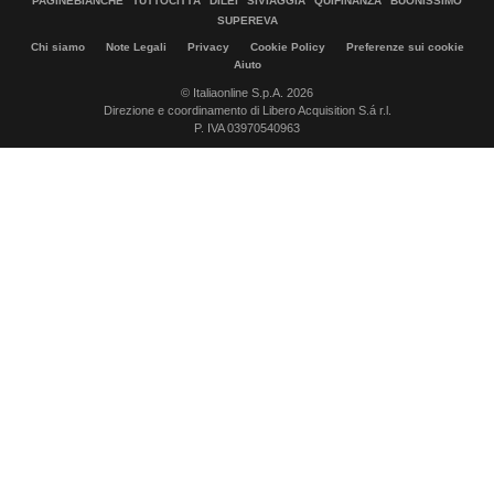
PAGINEBIANCHE
TUTTOCITTÀ
DILEI
SIVIAGGIA
QUIFINANZA
BUONISSIMO
SUPEREVA
Chi siamo
Note Legali
Privacy
Cookie Policy
Preferenze sui cookie
Aiuto
© Italiaonline S.p.A. 2026
Direzione e coordinamento di Libero Acquisition S.á r.l.
P. IVA 03970540963