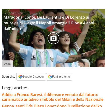
Maradona, Conte, De Laurentiis e Di Lorenzo ai
murales di Diego: il Napoli omaggia il Pibe a 4 anni
dall’addio
Ansa
Seguici su:
Google Discover
Fonti preferite
Leggi anche:
Addio a Franco Baresi, il difensore venuto dal futuro:
carismatico antidivo simbolo del Milan e della Nazionale
Genoa, senti il ds Diego Lopez dopo l’umiliazione del ko