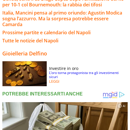
per 10-1 col Bournemouth: la rabbia dei tifosi
Italia, Mancini pensa al primo oriundo: Agustin Modica
sogna l’azzurro. Ma la sorpresa potrebbe essere
Camarda
Prossime partite e calendario del Napoli
Tutte le notizie del Napoli
Gioielleria Delfino
Investire in oro
L’oro torna protagonista tra gli investimenti
sicuri
LEGGI