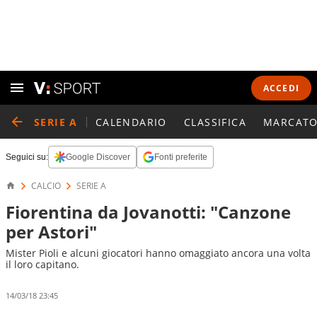
ACCEDI
SERIE A
CALENDARIO
CLASSIFICA
MARCATO
Seguici su:
Google Discover
Fonti preferite
CALCIO
SERIE A
Fiorentina da Jovanotti: "Canzone
per Astori"
Mister Pioli e alcuni giocatori hanno omaggiato ancora una volta
il loro capitano.
14/03/18 23:45