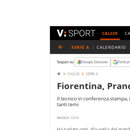
CALCIO
C
SERIE A
CALENDARIO
Seguici su:
Google Discover
Fonti pr
CALCIO
SERIE A
Fiorentina, Prand
Il tecnico in conferenza stampa, 
tanti temi
06/03/21 13:13
Ha parlato oggi, alla vigilia del matc