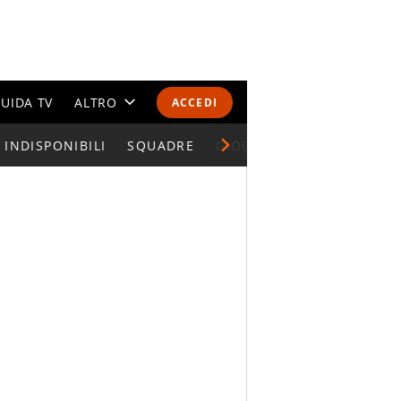
UIDA TV
ALTRO
ACCEDI
INDISPONIBILI
CALENDARI E CLASSIFICHE
SQUADRE
GIOCATORI SERIE A
ALTRI SPORT
MONDIALI 2026
OLIMPIADI
GOSSIP
LIFESTYLE