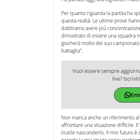
Per quanto riguarda la partita ha s
questa realtà. Le ultime prove hann
dobbiamo avere più concentrazione 
dimostrato di essere una squadra mo
giocherà molto del suo campionato 
battaglia”.
Vuoi essere sempre aggiornat
live? Iscrivi
Ent
Non manca anche un riferimento al s
affrontare una situazione difficile. E
inutile nasconderlo. Il mio futuro 
prendo la mia strada senza problem