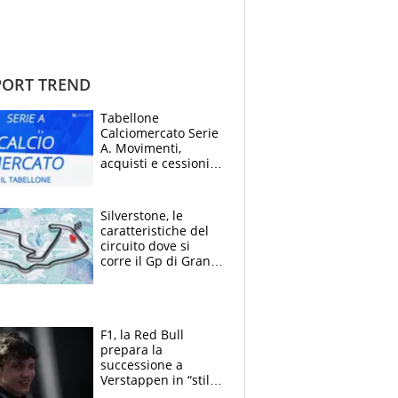
ORT TREND
Tabellone
Calciomercato Serie
A. Movimenti,
acquisti e cessioni:
estate 2026-27
Silverstone, le
caratteristiche del
circuito dove si
corre il Gp di Gran
Bretagna del
Motomondiale
F1, la Red Bull
prepara la
successione a
Verstappen in “stile
Antonelli”. Colapinto