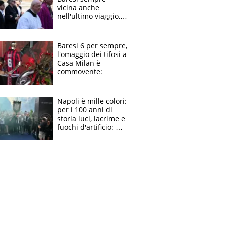
vicina anche
nell'ultimo viaggio,
la moglie Maura, i
figli e i suoi cari
circondati
Baresi 6 per sempre,
dall'affetto dei tifosi
l'omaggio dei tifosi a
Casa Milan è
commovente:
maglie, bandiere,
sciarpe, lacrime e
bigliettini
Napoli è mille colori:
per i 100 anni di
storia luci, lacrime e
fuochi d'artificio: De
Laurentiis salta al
coro anti-Juve