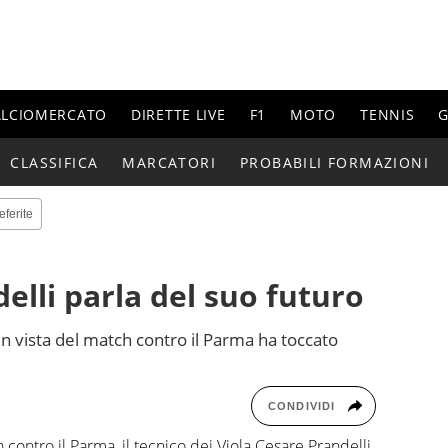
ALCIOMERCATO
DIRETTE LIVE
F1
MOTO
TENNIS
G
CLASSIFICA
MARCATORI
PROBABILI FORMAZIONI
eferite
elli parla del suo futuro
in vista del match contro il Parma ha toccato
CONDIVIDI
h contro il Parma, il tecnico dei Viola Cesare Prandelli.