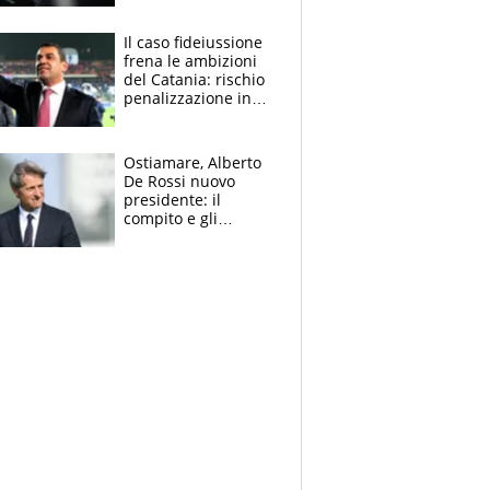
derubato, che
attacco all’Italia
Il caso fideiussione
frena le ambizioni
del Catania: rischio
penalizzazione in
classifica, cosa
succede?
Ostiamare, Alberto
De Rossi nuovo
presidente: il
compito e gli
obiettivi ricevuti dal
figlio Daniele