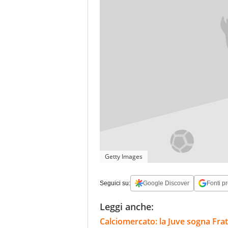
Getty Images
Seguici su:
Google Discover
Fonti pr
Leggi anche:
Calciomercato: la Juve sogna Fra