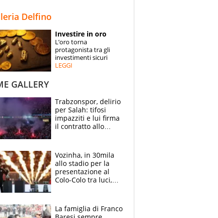
STORIE
lleria Delfino
SPECIALI
Investire in oro
L’oro torna
ESPERTI
protagonista tra gli
investimenti sicuri
LEGGI
CONTATTI
ME GALLERY
Trabzonspor, delirio
per Salah: tifosi
impazziti e lui firma
il contratto allo
stadio
Vozinha, in 30mila
allo stadio per la
presentazione al
Colo-Colo tra luci,
spettacolo, elicotteri
e paracadutisti
La famiglia di Franco
Baresi sempre