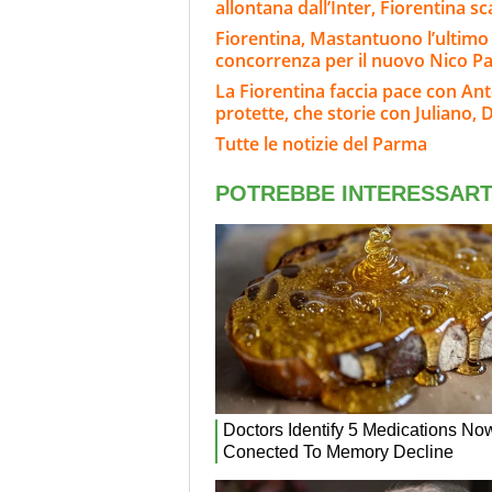
allontana dall’Inter, Fiorentina s
Fiorentina, Mastantuono l’ultimo a
concorrenza per il nuovo Nico 
La Fiorentina faccia pace con Ant
protette, che storie con Juliano, D
Tutte le notizie del Parma