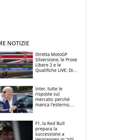
ME NOTIZIE
Diretta MotoGP
Silverstone, le Prove
Libere 2 e le
Qualifiche LIVE: Di
Giannantonio
risponde a
Bezzecchi
Inter, tutte le
risposte sul
mercato: perchè
manca l'esterno,
perchè Romero è
sfumato, quale è il
vero obiettivo di
F1, la Red Bull
Marotta
prepara la
successione a
Verstappen in “stile