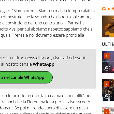
Gioie
piegato: “Siamo pronti. Siamo ormai da tempo calati in
o dimostrato che la squadra ha risposto sul campo,
e convinzione nell’uno contro uno. Il Parma ha
lto viva, per cui abbiamo rispetto: sappiamo che si
qua a Firenze e noi dovremo essere pronti alla
ULTI
o su ultime news di sport, risultati ed eventi
ti al nostro canale
WhatsApp
ra nel canale WhatsApp
uo futuro: “Io ho dato la massima disponibilità per
’ tre anni che la Fiorentina lotta per la salvezza ed è
è domani. Se poi mi rendo conto di essere un peso
a. Io sono a disposizione in qualsiasi modo questa