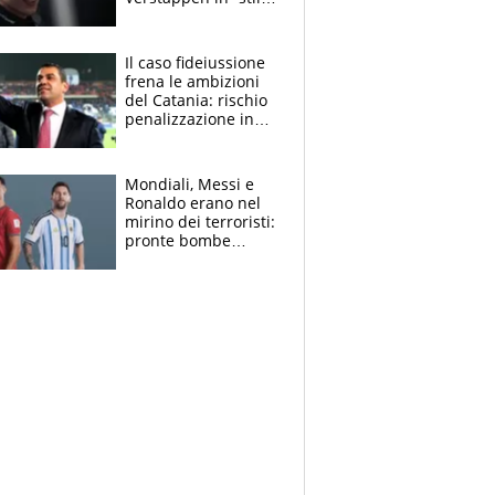
Antonelli”. Colapinto
derubato, che
attacco all’Italia
Il caso fideiussione
frena le ambizioni
del Catania: rischio
penalizzazione in
classifica, cosa
succede?
Mondiali, Messi e
Ronaldo erano nel
mirino dei terroristi:
pronte bombe
contro la Pulce