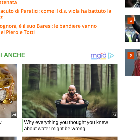
catenata
cuto di Paratici: come il d.s. viola ha battuto la
Paz
ognoni, è il suo Baresi: le bandiere vanno
el Piero e Totti