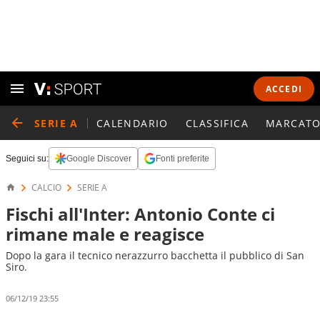
ACCEDI
SERIE A
CALENDARIO
CLASSIFICA
MARCATO
Seguici su:
Google Discover
Fonti preferite
CALCIO
SERIE A
Fischi all'Inter: Antonio Conte ci
rimane male e reagisce
Dopo la gara il tecnico nerazzurro bacchetta il pubblico di San
Siro.
06/12/19 23:55