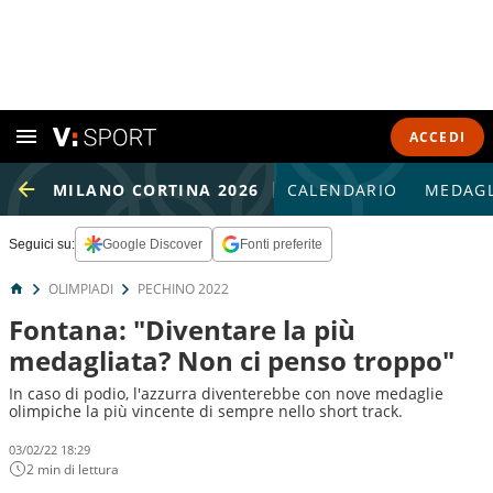
ACCEDI
MILANO CORTINA 2026
CALENDARIO
MEDAGL
Seguici su:
Google Discover
Fonti preferite
OLIMPIADI
PECHINO 2022
Fontana: "Diventare la più
medagliata? Non ci penso troppo"
In caso di podio, l'azzurra diventerebbe con nove medaglie
olimpiche la più vincente di sempre nello short track.
03/02/22 18:29
2 min di lettura