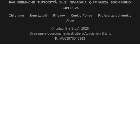
PAGINEBIANCHE
TUTTOCITTÀ
DILEI
SIVIAGGIA
QUIFINANZA
BUONISSIMO
SUPEREVA
Chi siamo
Note Legali
Privacy
Cookie Policy
Preferenze sui cookie
Aiuto
© Italiaonline S.p.A. 2026
Direzione e coordinamento di Libero Acquisition S.á r.l.
P. IVA 03970540963