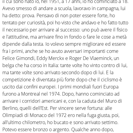
il cui sono nato io, nel 1951, a 17 anni, io ho cominciato a 18.
Avevo smesso di andare a scuola, lavoravo in campagna, lui
ha detto: prova. Pensavo di non poter essere forte, ho
tentato per curiosità, poi ho visto che andavo e ho fatto tutto
il necessario per arrivare al successo: uno può avere il fisico
e l’attitudine, ma arrivare fino in fondo o fare le cose a metà
dipende dalla testa. Io volevo sempre migliorare ed essere
fra i primi, anche se ho avuto avversari importanti come
Felice Gimondi, Eddy Merckx e Roger De Vlaeminck, un
belga che ha corso in Italia: tante volte ho vinto contro di lui,
ma tante volte sono arrivato secondo dopo di lui. E la
competizione è diventata più forte dopo che il ciclismo è
uscito dai confini europei. I primi mondiali fuori Europa
furono a Montreal nel 1974. Dopo, hanno cominciato ad
arrivare i corridori americani e, con la caduta del Muro di
Berlino, quelli dell’Est. Per vincere serve fortuna: alle
Olimpiadi di Monaco del 1972 ero nella fuga giusta, poi,
all’ultimo chilometro, ho bucato e sono arrivato settimo.
Potevo essere bronzo o argento. Qualche anno dopo,