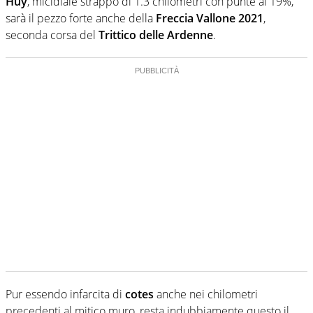
Huy
, micidiale strappo di 1.3 chilometri con punte al 19%,
sarà il pezzo forte anche della
Freccia Vallone 2021
,
seconda corsa del
Trittico delle Ardenne
.
Pur essendo infarcita di
cotes
anche nei chilometri
precedenti al mitico muro, resta indubbiamente questo il