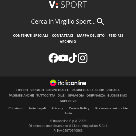
Cerca in Virgilio Sport...
CONTENUTI SPECIALI
CONTATTACI
MAPPA DEL SITO
FEED RSS
ARCHIVIO
LIBERO
VIRGILIO
PAGINEGIALLE
PAGINEGIALLE SHOP
PGCASA
PAGINEBIANCHE
TUTTOCITTÀ
DILEI
SIVIAGGIA
QUIFINANZA
BUONISSIMO
SUPEREVA
Chi siamo
Note Legali
Privacy
Cookie Policy
Preferenze sui cookie
Aiuto
© Italiaonline S.p.A. 2026
Direzione e coordinamento di Libero Acquisition S.á r.l.
P. IVA 03970540963