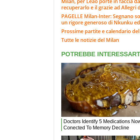
Milan, per Leao porte in faccia da
recuperarlo e il grazie ad Allegri
PAGELLE Milan-Inter: Segnano sol
un rigore generoso di Nkunku ed
Prossime partite e calendario del
Tutte le notizie del Milan