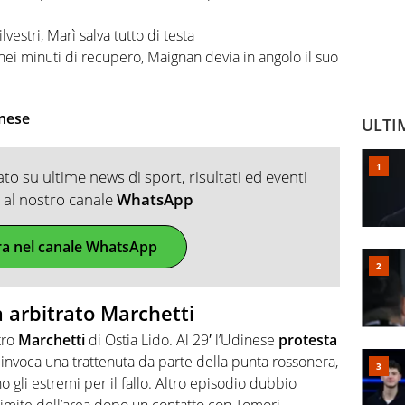
lvestri, Marì salva tutto di testa
o nei minuti di recupero, Maignan devia in angolo il suo
inese
ULTI
o su ultime news di sport, risultati ed eventi
ti al nostro canale
WhatsApp
ra nel canale WhatsApp
 arbitrato Marchetti
itro
Marchetti
di Ostia Lido. Al 29′ l’Udinese
protesta
a invoca una trattenuta da parte della punta rossonera,
 gli estremi per il fallo. Altro episodio dubbio