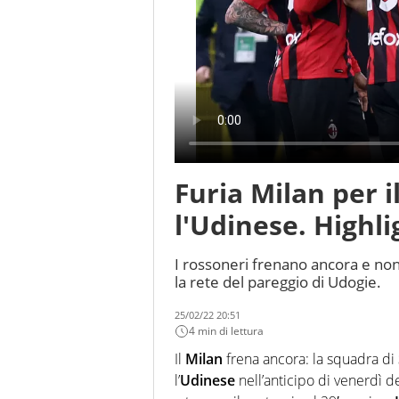
Furia Milan per i
l'Udinese. Highli
I rossoneri frenano ancora e non 
la rete del pareggio di Udogie.
25/02/22 20:51
4 min di lettura
Il
Milan
frena ancora: la squadra di
l’
Udinese
nell’anticipo di venerdì 