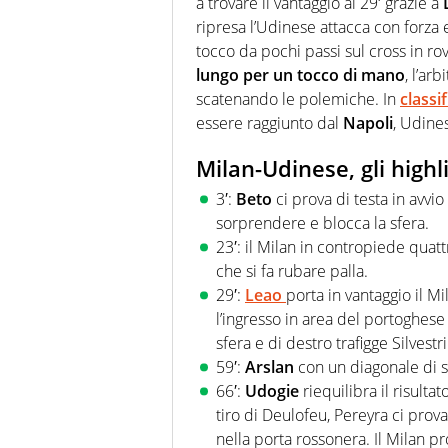
a trovare il vantaggio al 29′ grazie a
ripresa l’Udinese attacca con forza e
tocco da pochi passi sul cross in ro
lungo per un tocco di mano
, l’ar
scatenando le polemiche. In
classi
essere raggiunto dal
Napoli
, Udine
Milan-Udinese, gli highl
3′:
Beto
ci prova di testa in avvi
sorprendere e blocca la sfera.
23′: il Milan in contropiede quat
che si fa rubare palla.
29′:
Leao
porta in vantaggio il M
l’ingresso in area del portoghese 
sfera e di destro trafigge Silvestri
59′:
Arslan
con un diagonale di s
66′:
Udogie
riequilibra il risulta
tiro di Deulofeu, Pereyra ci prov
nella porta rossonera. Il Milan p