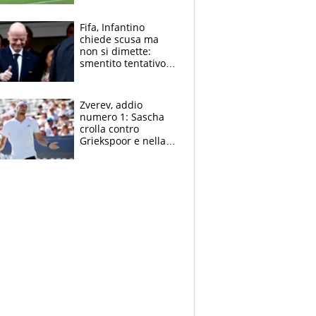
l'Inter Miami, altro
che ritiro
Fifa, Infantino
chiede scusa ma
non si dimette:
smentito tentativo di
corruzione al
Marocco
Zverev, addio
numero 1: Sascha
crolla contro
Griekspoor e nella
sfida a due con
Sinner si conferma
terzo. Quanti malori
a Montreal