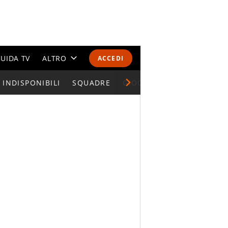
UIDA TV
ALTRO
ACCEDI
INDISPONIBILI
CALENDARI E CLASSIFICHE
SQUADRE
GIOCATORI SERIE A
ALTRI SPORT
MONDIALI 2026
OLIMPIADI
GOSSIP
LIFESTYLE