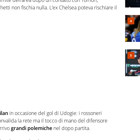
l limite dell’area dopo un contatto con Tomori,
tti non fischia nulla. L’ex Chelsea poteva rischiare il
ilan
in occasione del gol di Udogie: i rossoneri
 convalida la rete ma il tocco di mano del difensore
rrivo
grandi polemiche
nel dopo partita.