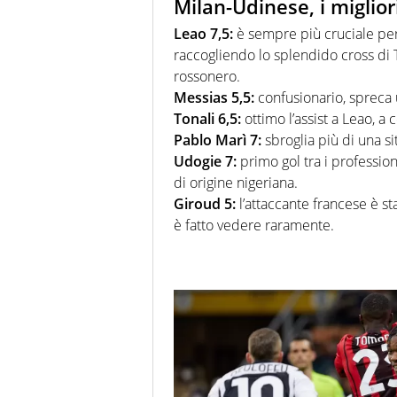
Milan-Udinese, i migliori
Leao 7,5:
è sempre più cruciale per 
raccogliendo lo splendido cross di T
rossonero.
Messias 5,5:
confusionario, spreca 
Tonali 6,5:
ottimo l’assist a Leao,
Pablo Marì 7:
sbroglia più di una s
Udogie 7:
primo gol tra i professio
di origine nigeriana.
Giroud 5:
l’attaccante francese è s
è fatto vedere raramente.