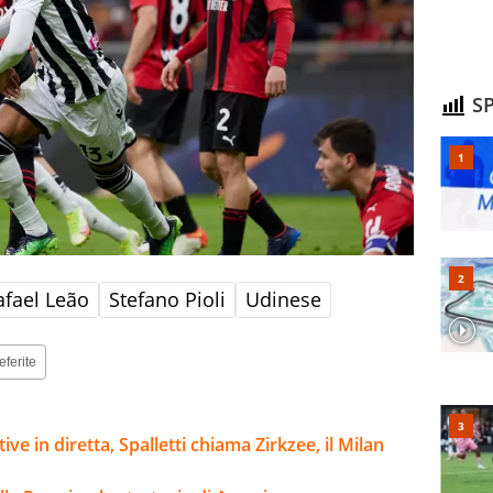
SP
afael Leão
Stefano Pioli
Udinese
eferite
ive in diretta, Spalletti chiama Zirkzee, il Milan