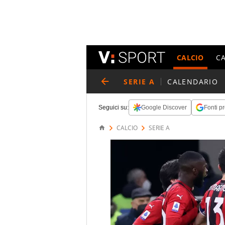
CALCIO
C
SERIE A
CALENDARIO
Seguici su:
Google Discover
Fonti pr
CALCIO
SERIE A