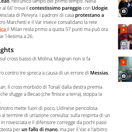
Leao
, nell’unico lampo del primo tempo. Nella
 al 66′ trova il
contestissimo pareggio
con
Udogie
,
vesciata di Pereyra. I padroni di casa
protestano a
bitro Marchetti e il Var invece convalidano la rete
fica
il Milan resta primo a quota 57 punti ma può ora
se 14esima a 26.
ights
o sul cross basso di Molina, Maignan non si fa
tro contro tre spreca a causa di un errore di
Messias
,
ilan. Il cross morbido di Tonali dalla destra premia
che sfugge a Becao (che finisce a terra), stoppa la
.
inistro mette fuori di poco, Udinese pericolosa.
to al termine di un’azione convulsa: sulla respinta di un
a in rovesciata e il difensore corregge da pochi passi
rotesta per
un fallo di mano
, ma per il Var e l’arbitro