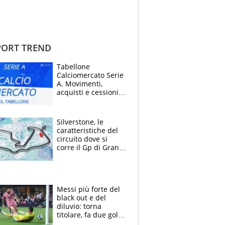
ORT TREND
Tabellone
Calciomercato Serie
A. Movimenti,
acquisti e cessioni:
estate 2026-27
Silverstone, le
caratteristiche del
circuito dove si
corre il Gp di Gran
Bretagna del
Motomondiale
Messi più forte del
black out e del
diluvio: torna
titolare, fa due gol e
un assist e trascina