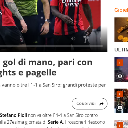
Gioie
ULTI
l gol di mano, pari con
ghts e pagelle
vanno oltre l'1-1 a San Siro: grandi proteste per
CONDIVIDI
Stefano Pioli
non va oltre l’
1-1
a San Siro contro
della 27esima giornata di
Serie A
. I rossoneri riescono