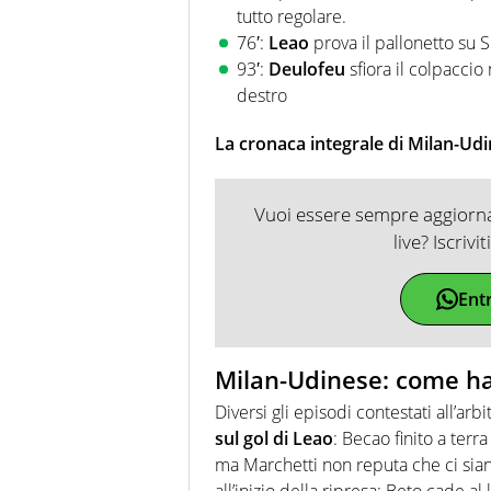
tutto regolare.
76′:
Leao
prova il pallonetto su Si
93′:
Deulofeu
sfiora il colpacci
destro
La cronaca integrale di Milan-Ud
Vuoi essere sempre aggiornat
live? Iscrivi
Ent
Milan-Udinese: come ha
Diversi gli episodi contestati all’arb
sul gol di Leao
: Becao finito a terr
ma Marchetti non reputa che ci siano