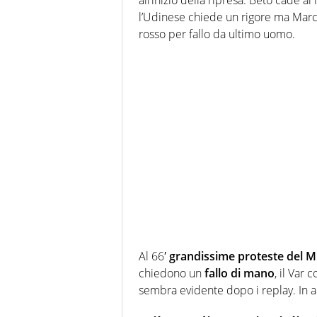
all’inizio della ripresa: Beto cade a
l’Udinese chiede un rigore ma Marche
rosso per fallo da ultimo uomo.
Al 66′
grandissime proteste del M
chiedono un
fallo di mano
, il Var
sembra evidente dopo i replay. In a