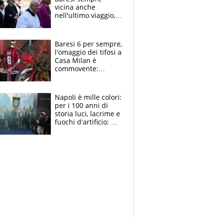
vicina anche
nell'ultimo viaggio,
la moglie Maura, i
figli e i suoi cari
circondati
Baresi 6 per sempre,
dall'affetto dei tifosi
l'omaggio dei tifosi a
Casa Milan è
commovente:
maglie, bandiere,
sciarpe, lacrime e
bigliettini
Napoli è mille colori:
per i 100 anni di
storia luci, lacrime e
fuochi d'artificio: De
Laurentiis salta al
coro anti-Juve