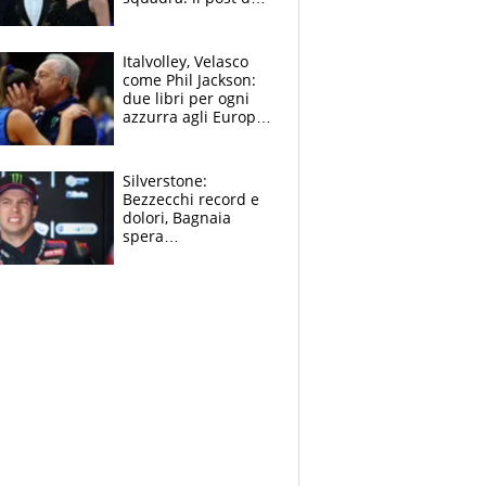
figlio di Amadeus e
Sanremo sullo
sfondo
Italvolley, Velasco
come Phil Jackson:
due libri per ogni
azzurra agli Europei.
Quello per Sylla è
“geniale”
Silverstone:
Bezzecchi record e
dolori, Bagnaia
spera
nell'antidolorifico,
Marquez si tira fuori
e vota Aprilia