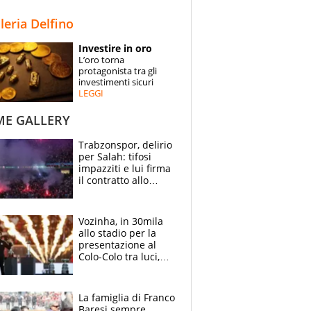
STORIE
lleria Delfino
SPECIALI
Investire in oro
L’oro torna
ESPERTI
protagonista tra gli
investimenti sicuri
LEGGI
CONTATTI
ME GALLERY
Trabzonspor, delirio
per Salah: tifosi
impazziti e lui firma
il contratto allo
stadio
Vozinha, in 30mila
allo stadio per la
presentazione al
Colo-Colo tra luci,
spettacolo, elicotteri
e paracadutisti
La famiglia di Franco
Baresi sempre