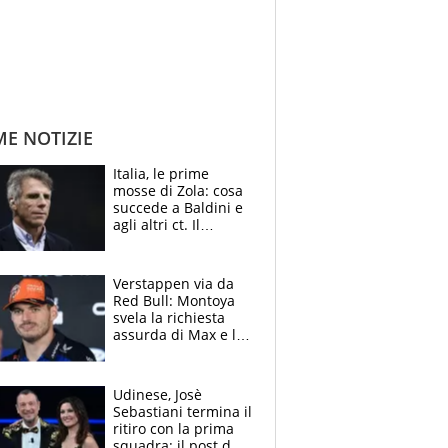
ME NOTIZIE
Italia, le prime
mosse di Zola: cosa
succede a Baldini e
agli altri ct. Il
Borussia tenta un
altro sgarbo agli
azzurri
Verstappen via da
Red Bull: Montoya
svela la richiesta
assurda di Max e lo
avverte: “Sicuro
Mercedes e
McLaren siano
Udinese, Josè
meglio?”
Sebastiani termina il
ritiro con la prima
squadra: il post del