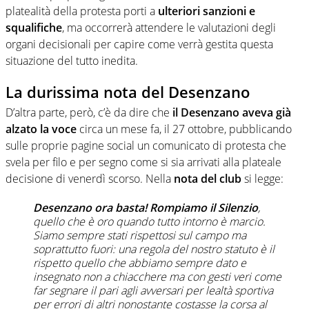
platealità della protesta porti a
ulteriori sanzioni e
squalifiche
, ma occorrerà attendere le valutazioni degli
organi decisionali per capire come verrà gestita questa
situazione del tutto inedita.
La durissima nota del Desenzano
D’altra parte, però, c’è da dire che
il Desenzano aveva già
alzato la voce
circa un mese fa, il 27 ottobre, pubblicando
sulle proprie pagine social un comunicato di protesta che
svela per filo e per segno come si sia arrivati alla plateale
decisione di venerdì scorso. Nella
nota del club
si legge:
Desenzano ora basta! Rompiamo il Silenzio
,
quello che è oro quando tutto intorno è marcio.
Siamo sempre stati rispettosi sul campo ma
soprattutto fuori: una regola del nostro statuto è il
rispetto quello che abbiamo sempre dato e
insegnato non a chiacchere ma con gesti veri come
far segnare il pari agli avversari per lealtà sportiva
per errori di altri nonostante costasse la corsa al