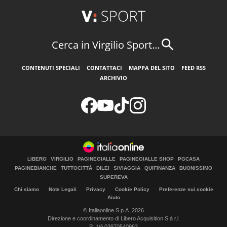
Cerca in Virgilio Sport...
CONTENUTI SPECIALI
CONTATTACI
MAPPA DEL SITO
FEED RSS
ARCHIVIO
LIBERO
VIRGILIO
PAGINEGIALLE
PAGINEGIALLE SHOP
PGCASA
PAGINEBIANCHE
TUTTOCITTÀ
DILEI
SIVIAGGIA
QUIFINANZA
BUONISSIMO
SUPEREVA
Chi siamo
Note Legali
Privacy
Cookie Policy
Preferenze sui cookie
Aiuto
© Italiaonline S.p.A. 2026
Direzione e coordinamento di Libero Acquisition S.á r.l.
P. IVA 03970540963