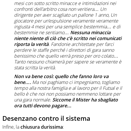
mesi con sotto scritto minacce e intimidazioni nei
confronti dell’arbitro cosa non veritiera… Un
dirigente per aver scagliato un pallone 1 anno, Un
giocatore per un’espulsione veramente veramente
ingiusta 4 mesi per una semplice bestemmia… e di
bestemmie ne sentiamo…
Nessuna minaccia
niente niente di ciò che c’è scritto nei comunicati
riporta la verità
. Fandonie architettate per farci
perdere le staffe perché i direttori di gara sanno
benissimo che quello verrà preso per oro colato…
Tanto nessuno chiamerà per sapere se veramente è
stata scritta la verità.
Non va bene così: quello che fanno loro va
bene….
Ma noi paghiamo ci impegniamo, togliamo
tempo alla nostra famiglia e al lavoro per il Futsal e il
bello è che noi non possiamo nemmeno lottare per
una gara normale.
Siccome il Mister ha sbagliato
ora tutti devono pagare…
Desenzano contro il sistema
Infine, la
chiusura durissima
: