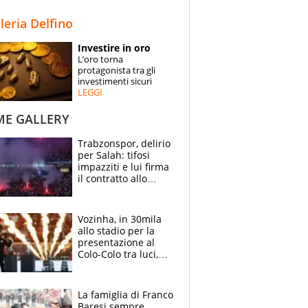
STORIE
lleria Delfino
SPECIALI
Investire in oro
L’oro torna
ESPERTI
protagonista tra gli
investimenti sicuri
LEGGI
CONTATTI
ME GALLERY
Trabzonspor, delirio
per Salah: tifosi
impazziti e lui firma
il contratto allo
stadio
Vozinha, in 30mila
allo stadio per la
presentazione al
Colo-Colo tra luci,
spettacolo, elicotteri
e paracadutisti
La famiglia di Franco
Baresi sempre