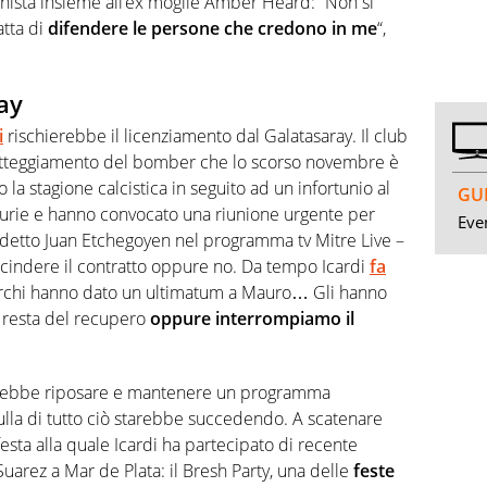
nista insieme all’ex moglie Amber Heard: “Non si
atta di
difendere le persone che credono in me
“,
ay
i
rischierebbe il licenziamento dal Galatasaray. Il club
l’atteggiamento del bomber che lo scorso novembre è
o la stagione calcistica in seguito ad un infortunio al
GUI
e furie e hanno convocato una riunione urgente per
Even
 detto Juan Etchegoyen nel programma tv Mitre Live –
cindere il contratto oppure no. Da tempo Icardi
fa
turchi hanno dato un ultimatum a Mauro… Gli hanno
e resta del recupero
oppure interrompiamo il
ovrebbe riposare e mantenere un programma
ulla di tutto ciò starebbe succedendo. A scatenare
 festa alla quale Icardi ha partecipato di recente
uarez a Mar de Plata: il Bresh Party, una delle
feste