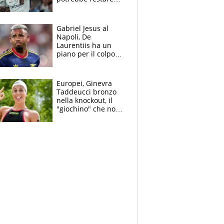
alla corte di Chivu
Gabriel Jesus al
Napoli, De
Laurentiis ha un
piano per il colpo
Champions: vendere
Lukaku, Lang e
Lucca
Europei, Ginevra
Taddeucci bronzo
nella knockout, il
"giochino" che non
le piace: "La Senna?
Oggi era pulita"