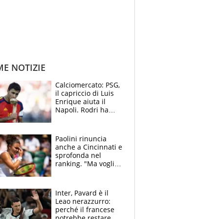
ME NOTIZIE
Calciomercato: PSG,
il capriccio di Luis
Enrique aiuta il
Napoli. Rodri ha
scelto il Barça,
Maresca vuole Enzo
Fernandez
Paolini rinuncia
anche a Cincinnati e
sprofonda nel
ranking. "Ma voglio
essere al 100% allo
US Open"
Inter, Pavard è il
Leao nerazzurro:
perché il francese
potrebbe restare