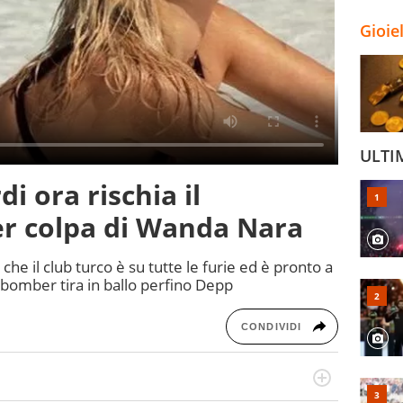
Gioie
ULTI
i ora rischia il
er colpa di Wanda Nara
he il club turco è su tutte le furie ed è pronto a
 bomber tira in ballo perfino Depp
CONDIVIDI
numerose manifestazioni sportive e collaborato con