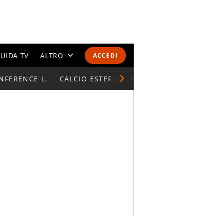
UIDA TV
ALTRO
ACCEDI
NFERENCE L.
CALENDARI E CLASSIFICHE
CALCIO ESTERO
SUPERCOPPA ITALIAN
ALTRI SPORT
MONDIALI 2026
OLIMPIADI
GOSSIP
LIFESTYLE