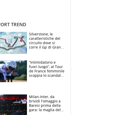
ORT TREND
Silverstone, le
caratteristiche del
circuito dove si
corre il Gp di Gran
Bretagna del
Motomondiale
“Intimidatorio e
fuori luogo”, al Tour
de France femminile
scoppia lo scandalo:
un uomo controlla i
reggiseni delle
atlete
Milan-Inter, da
brividi l'omaggio a
Baresi prima della
gara: la maglia del
capitano a