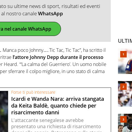
o su ultime news di sport, risultati ed eventi
ti al nostro canale
WhatsApp
ra nel canale WhatsApp
ULTI
 Manca poco Johnny….Tic Tac, Tic Tac”, ha scritto il
 ritrae
l’attore Johnny Depp durante il processo
r Heard. “‘La calma del Guerriero’. Un uomo nobile
r sferrare il colpo migliore, in uno stato di calma
Forse ti può interessare
Icardi e Wanda Nara: arriva stangata
da Keita Baldè, quanto chiede per
risarcimento danni
L'attaccante senegalese avrebbe
presentato una richiesta di risarcimento