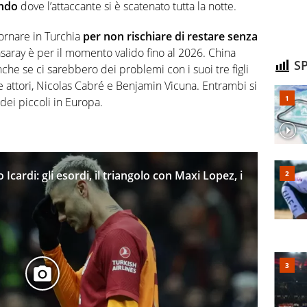
ondo
dove l’attaccante si è scatenato tutta la notte.
ornare in Turchia
per non rischiare di restare senza
tasaray è per il momento valido fino al 2026. China
SP
he se ci sarebbero dei problemi con i suoi tre figli
e attori, Nicolas Cabré e Benjamin Vicuna. Entrambi si
dei piccoli in Europa.
cardi: gli esordi, il triangolo con Maxi Lopez, i