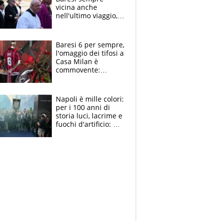
vicina anche
nell'ultimo viaggio,
la moglie Maura, i
figli e i suoi cari
circondati
Baresi 6 per sempre,
dall'affetto dei tifosi
l'omaggio dei tifosi a
Casa Milan è
commovente:
maglie, bandiere,
sciarpe, lacrime e
bigliettini
Napoli è mille colori:
per i 100 anni di
storia luci, lacrime e
fuochi d'artificio: De
Laurentiis salta al
coro anti-Juve