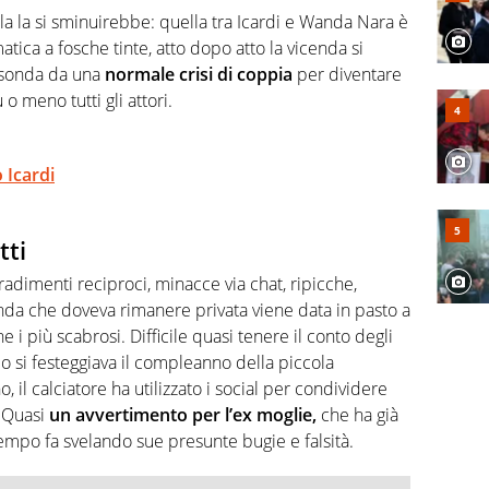
, competenza, conoscenza e memoria storica. Si occupa
a la si sminuirebbe: quella tra Icardi e Wanda Nara è
ca a fosche tinte, atto dopo atto la vicenda si
 esonda da una
normale crisi di coppia
per diventare
o meno tutti gli attori.
 Icardi
tti
adimenti reciproci, minacce via chat, ripicche,
nda che doveva rimanere privata viene data in pasto a
e i più scabrosi. Difficile quasi tenere il conto degli
o si festeggiava il compleanno della piccola
, il calciatore ha utilizzato i social per condividere
. Quasi
un avvertimento per l’ex moglie,
che ha già
mpo fa svelando sue presunte bugie e falsità.