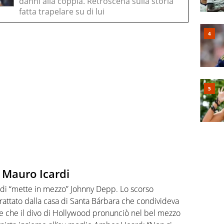
danni alla coppia. Retroscena sulla storia
fatta trapelare su di lui
i Mauro Icardi
rdi “mette in mezzo” Johnny Depp. Lo scorso
frattato dalla casa di Santa Bárbara che condivideva
se che il divo di Hollywood pronunciò nel bel mezzo