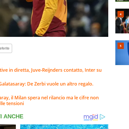
eferite
tive in diretta, Juve-Reijnders contatto, Inter su
Galatasaray: De Zerbi vuole un altro regalo.
ay, il Milan spera nel rilancio ma le cifre non
lle tensioni