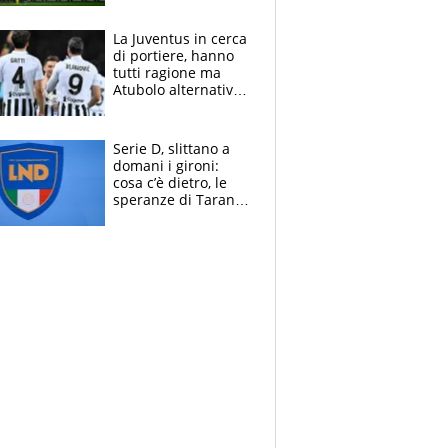
centrocampo
La Juventus in cerca
di portiere, hanno
tutti ragione ma
Atubolo alternativa
a Vicario non regge
e la soluzione
rimane Milinkovic-
Serie D, slittano a
Savic
domani i gironi:
cosa c’è dietro, le
speranze di Taranto
e Messina, chi può
essere ripescato