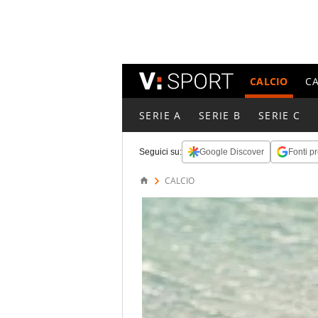
CALCIO
C
SERIE A
SERIE B
SERIE C
Seguici su:
Google Discover
Fonti pr
CALCIO