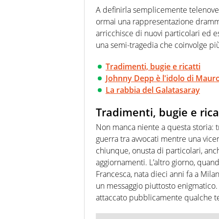
agenzie e testate. Esperienza
A definirla semplicemente telenovel
prevalentemente di calcio
ormai una rappresentazione drammati
arricchisce di nuovi particolari ed
una semi-tragedia che coinvolge più 
Tradimenti, bugie e ricatti
Johnny Depp è l'idolo di Mauro
La rabbia del Galatasaray
Tradimenti, bugie e rica
Non manca niente a questa storia: tr
guerra tra avvocati mentre una vice
chiunque, onusta di particolari, anch
aggiornamenti. L’altro giorno, quand
Francesca, nata dieci anni fa a Milano
un messaggio piuttosto enigmatico
attaccato pubblicamente qualche te