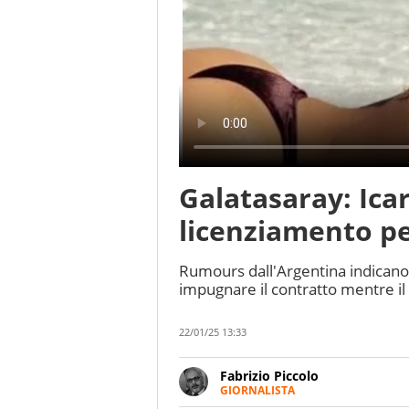
Galatasaray: Icard
licenziamento p
Rumours dall'Argentina indicano c
impugnare il contratto mentre il
22/01/25 13:33
Fabrizio Piccolo
GIORNALISTA
Nella sua carriera ha seguito 