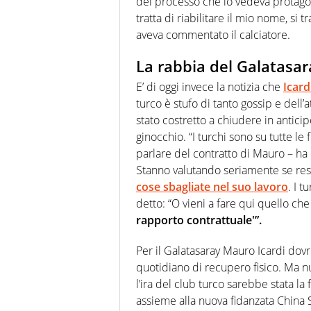
del processo che lo vedeva protago
tratta di riabilitare il mio nome, si tr
aveva commentato il calciatore.
La rabbia del Galatasar
E’ di oggi invece la notizia che
Icard
turco è stufo di tanto gossip e del
stato costretto a chiudere in anticip
ginocchio. “I turchi sono su tutte l
parlare del contratto di Mauro – ha
Stanno valutando seriamente se res
cose sbagliate nel suo lavoro
. I 
detto: “O vieni a fare qui quello ch
rapporto contrattuale'”.
Per il Galatasaray Mauro Icardi d
quotidiano di recupero fisico. Ma n
l’ira del club turco sarebbe stata la
assieme alla nuova fidanzata China S