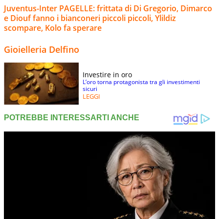
Juventus-Inter PAGELLE: frittata di Di Gregorio, Dimarco
e Diouf fanno i bianconeri piccoli piccoli, Ylildiz
scompare, Kolo fa sperare
Gioielleria Delfino
Investire in oro
L’oro torna protagonista tra gli investimenti
sicuri
LEGGI