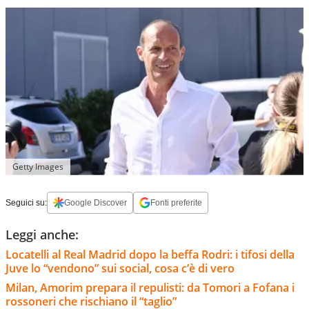
Getty Images
Seguici su:
Google Discover
Fonti preferite
Leggi anche:
Locatelli al Real Madrid dopo la beffa Rodri: i tifosi della
Juve lo “vendono” sui social, cosa c’è di vero
Milan, Amorim prepara il repulisti: da Tomori a Fofana i
rossoneri che rischiano il “taglio”