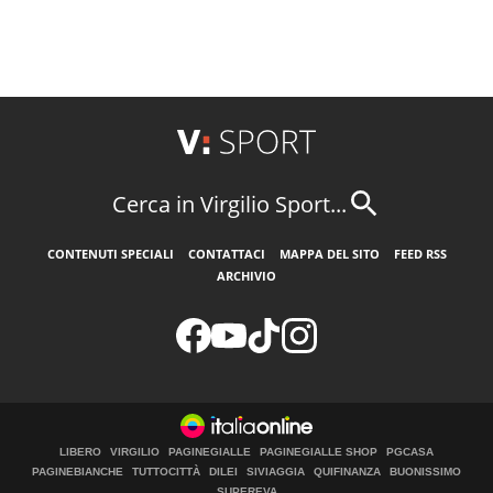
Cerca in Virgilio Sport...
CONTENUTI SPECIALI
CONTATTACI
MAPPA DEL SITO
FEED RSS
ARCHIVIO
LIBERO
VIRGILIO
PAGINEGIALLE
PAGINEGIALLE SHOP
PGCASA
PAGINEBIANCHE
TUTTOCITTÀ
DILEI
SIVIAGGIA
QUIFINANZA
BUONISSIMO
SUPEREVA