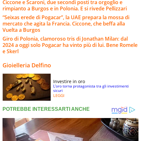
Ciccone e Scaroni, due secondi posti tra orgoglio e
rimpianto a Burgos e in Polonia. E si rivede Pellizzari
“Seixas erede di Pogacar”, la UAE prepara la mossa di
mercato che agita la Francia. Ciccone, che beffa alla
Vuelta a Burgos
Giro di Polonia, clamoroso tris di Jonathan Milan: dal
2024 a oggi solo Pogacar ha vinto più di lui. Bene Romele
e Skerl
Gioielleria Delfino
Investire in oro
L’oro torna protagonista tra gli investimenti
sicuri
LEGGI