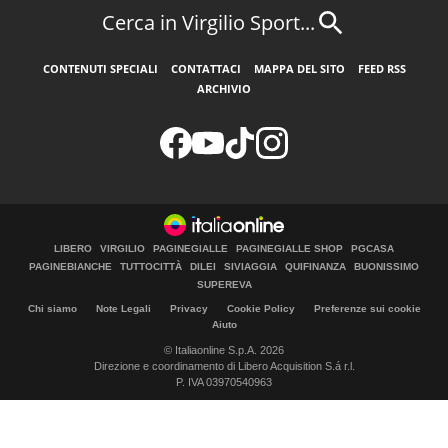
Cerca in Virgilio Sport...
CONTENUTI SPECIALI
CONTATTACI
MAPPA DEL SITO
FEED RSS
ARCHIVIO
LIBERO
VIRGILIO
PAGINEGIALLE
PAGINEGIALLE SHOP
PGCASA
PAGINEBIANCHE
TUTTOCITTÀ
DILEI
SIVIAGGIA
QUIFINANZA
BUONISSIMO
SUPEREVA
Chi siamo
Note Legali
Privacy
Cookie Policy
Preferenze sui cookie
Aiuto
© Italiaonline S.p.A. 2026
Direzione e coordinamento di Libero Acquisition S.á r.l.
P. IVA 03970540963