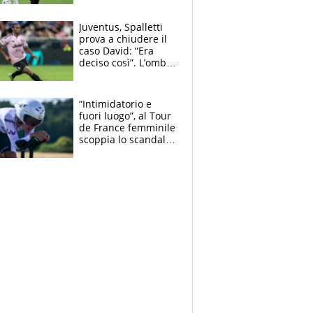
Blues e tiene,
ancora, la porta
Juventus, Spalletti
inviolata
prova a chiudere il
caso David: “Era
deciso così”. L’ombra
di Zirkzee e la
sentenza dei tifosi
“Intimidatorio e
fuori luogo”, al Tour
de France femminile
scoppia lo scandalo:
un uomo controlla i
reggiseni delle
atlete