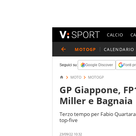
CALCIO
C
MOTOGP
CALENDARIO
Seguici su:
Google Discover
Fonti pr
MOTO
MOTOGP
GP Giappone, FP
Miller e Bagnaia
Terzo tempo per Fabio Quartarar
top-five
23/09/22 10:32