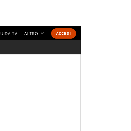
UIDA TV
ALTRO
ACCEDI
CALENDARI E CLASSIFICHE
ALTRI SPORT
MONDIALI 2026
OLIMPIADI
GOSSIP
LIFESTYLE