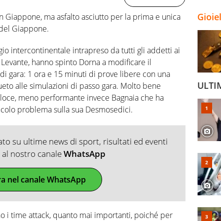
Gioie
in Giappone, ma asfalto asciutto per la prima e unica
 del Giappone.
gio intercontinentale intrapreso da tutti gli addetti ai
l Levante, hanno spinto Dorna a modificare il
gara: 1 ora e 15 minuti di prove libere con una
ULTI
ueto alle simulazioni di passo gara. Molto bene
eloce, meno performante invece Bagnaia che ha
iccolo problema sulla sua Desmosedici.
o su ultime news di sport, risultati ed eventi
ti al nostro canale
WhatsApp
ra nel canale WhatsApp
 i time attack, quanto mai importanti, poiché per