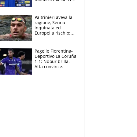
infuria la polemica
Paltrinieri aveva la
ragione, Senna
inquinata ed
Europei a rischio:
allenamenti fermi,
cosa succede
adesso
Pagelle Fiorentina-
Deportivo La Coruña
1-1: Ndour brilla,
Atta convince.
Pongracic rovina
tutto nel finale