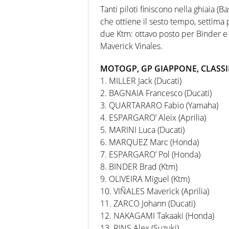
Tanti piloti finiscono nella ghiaia 
che ottiene il sesto tempo, settima 
due Ktm: ottavo posto per Binder e n
Maverick Vinales.
MOTOGP, GP GIAPPONE, CLASSI
1. MILLER Jack (Ducati)
2. BAGNAIA Francesco (Ducati)
3. QUARTARARO Fabio (Yamaha)
4. ESPARGARO’ Aleix (Aprilia)
5. MARINI Luca (Ducati)
6. MARQUEZ Marc (Honda)
7. ESPARGARO’ Pol (Honda)
8. BINDER Brad (Ktm)
9. OLIVEIRA Miguel (Ktm)
10. VIÑALES Maverick (Aprilia)
11. ZARCO Johann (Ducati)
12. NAKAGAMI Takaaki (Honda)
13. RINS Alex (Suzuki)