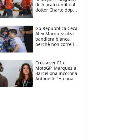
dichiarato unfit dal
dottor Charte dopo
la brutta caduta di
venerdì
Gp Repubblica Ceca:
Alex Marquez alza
bandiera bianca,
perchè non corre la
Sprint e la gara di
Brno
Crossover F1 e
MotoGP, Marquez a
Barcellona incorona
Antonelli: "Ha una
grinta diversa"