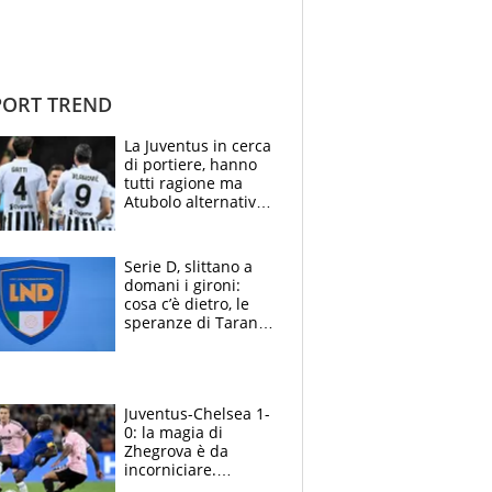
ORT TREND
La Juventus in cerca
di portiere, hanno
tutti ragione ma
Atubolo alternativa
a Vicario non regge
e la soluzione
rimane Milinkovic-
Serie D, slittano a
Savic
domani i gironi:
cosa c’è dietro, le
speranze di Taranto
e Messina, chi può
essere ripescato
Juventus-Chelsea 1-
0: la magia di
Zhegrova è da
incorniciare.
Spalletti suona il