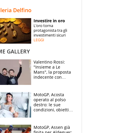
STORIE
lleria Delfino
SPECIALI
Investire in oro
L’oro torna
ESPERTI
protagonista tra gli
investimenti sicuri
LEGGI
CONTATTI
ME GALLERY
Valentino Rossi:
"Insieme a Le
Mans", la proposta
indecente con
Lando Norris al
Festival di
Goodwood
MotoGP, Acosta
operato al polso
destro: le sue
condizioni, obiettivo
Sachsenring
MotoGP, Assen già
finita per Aldeguer: