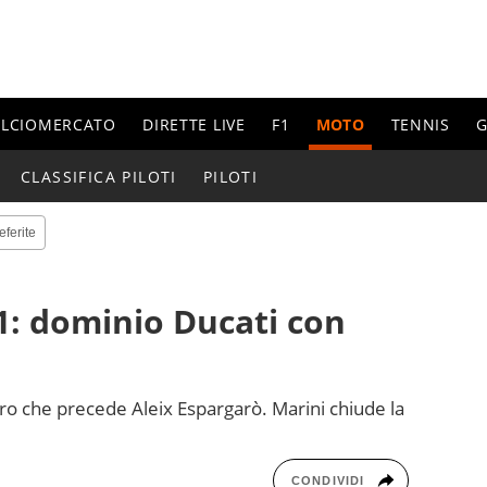
ALCIOMERCATO
DIRETTE LIVE
F1
MOTO
TENNIS
G
CLASSIFICA PILOTI
PILOTI
eferite
1: dominio Ducati con
o che precede Aleix Espargarò. Marini chiude la
CONDIVIDI