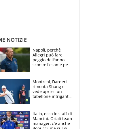
ME NOTIZIE
Napoli, perchè
Allegri può fare
peggio dell'anno
scorso: l'esame per
Manna, le colpe di
Conte e il gioco del
Monopoly
Montreal, Darderi
rimonta Shang e
vede aprirsi un
tabellone intrigante:
"Penso solo a
Borges, ma sono
felice del mio livello"
Italia, ecco lo staff di
Mancini: Oriali team
manager, c'è anche
Bonucci, ma sul web