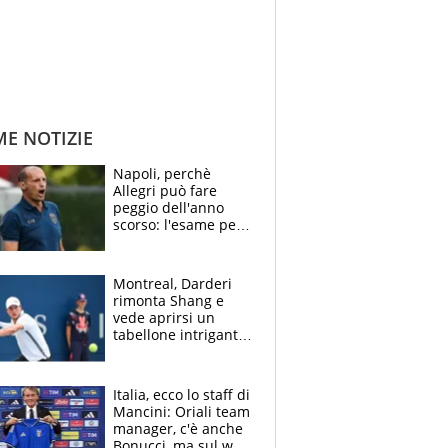
ME NOTIZIE
Napoli, perchè
Allegri può fare
peggio dell'anno
scorso: l'esame per
Manna, le colpe di
Conte e il gioco del
Monopoly
Montreal, Darderi
rimonta Shang e
vede aprirsi un
tabellone intrigante:
"Penso solo a
Borges, ma sono
felice del mio livello"
Italia, ecco lo staff di
Mancini: Oriali team
manager, c'è anche
Bonucci, ma sul web