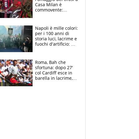
Casa Milan è
commovente:
maglie, bandiere,
sciarpe, lacrime e
bigliettini
Napoli è mille colori:
per i 100 anni di
storia luci, lacrime e
fuochi d'artificio: De
Laurentiis salta al
coro anti-Juve
Roma, Bah che
sfortuna: dopo 27'
col Cardiff esce in
barella in lacrime,
Dybala rigore da
schiaffi, i giallorossi
prendono 3 gol in
45'