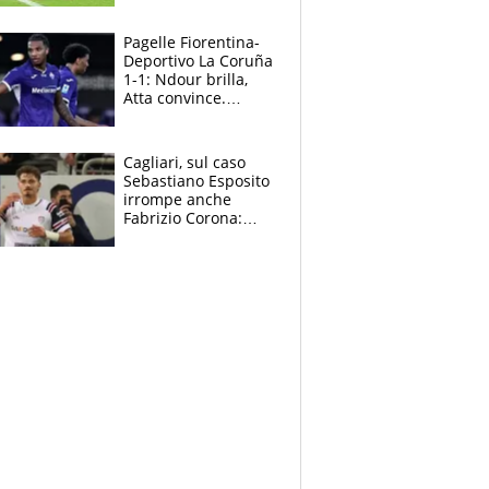
rinnova: le cifre
Pagelle Fiorentina-
Deportivo La Coruña
1-1: Ndour brilla,
Atta convince.
Pongracic rovina
tutto nel finale
Cagliari, sul caso
Sebastiano Esposito
irrompe anche
Fabrizio Corona:
“Ecco cosa è
successo, ho le
prove”