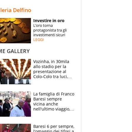
STORIE
lleria Delfino
SPECIALI
Investire in oro
L’oro torna
ESPERTI
protagonista tra gli
investimenti sicuri
LEGGI
CONTATTI
ME GALLERY
Vozinha, in 30mila
allo stadio per la
presentazione al
Colo-Colo tra luci,
spettacolo, elicotteri
e paracadutisti
La famiglia di Franco
Baresi sempre
vicina anche
nell'ultimo viaggio,
la moglie Maura, i
figli e i suoi cari
circondati
Baresi 6 per sempre,
dall'affetto dei tifosi
l'omaggio dei tifosi a