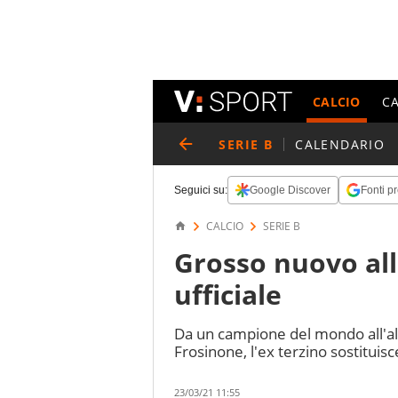
CALCIO
C
SERIE B
CALENDARIO
Seguici su:
Google Discover
Fonti pr
CALCIO
SERIE B
Grosso nuovo all
ufficiale
Da un campione del mondo all'alt
Frosinone, l'ex terzino sostituis
23/03/21 11:55