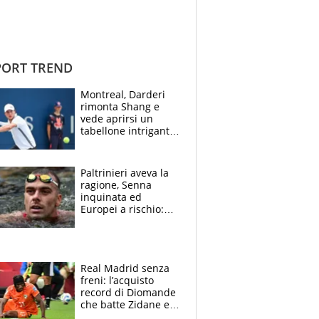
ORT TREND
Montreal, Darderi
rimonta Shang e
vede aprirsi un
tabellone intrigante:
"Penso solo a
Borges, ma sono
felice del mio livello"
Paltrinieri aveva la
ragione, Senna
inquinata ed
Europei a rischio:
allenamenti fermi,
cosa succede
adesso
Real Madrid senza
freni: l’acquisto
record di Diomande
che batte Zidane e
Ronaldo. Vinicius