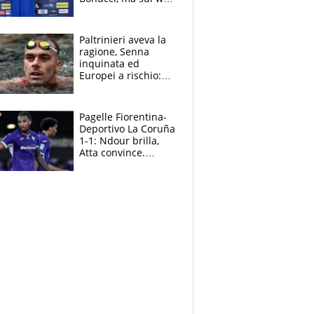
infuria la polemica
Paltrinieri aveva la
ragione, Senna
inquinata ed
Europei a rischio:
allenamenti fermi,
cosa succede
adesso
Pagelle Fiorentina-
Deportivo La Coruña
1-1: Ndour brilla,
Atta convince.
Pongracic rovina
tutto nel finale