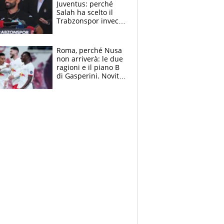
Juventus: perché
Salah ha scelto il
Trabzonspor invece
di un top club
Roma, perché Nusa
non arriverà: le due
ragioni e il piano B
di Gasperini. Novità
su Pellegrini e
Cacciamani