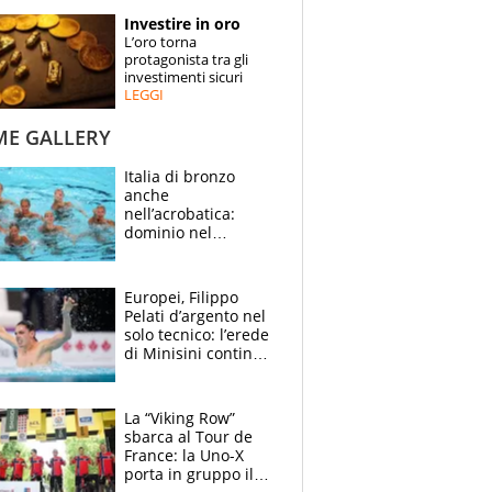
STORIE
Investire in oro
L’oro torna
SPECIALI
protagonista tra gli
investimenti sicuri
LEGGI
ESPERTI
ME GALLERY
CONTATTI
Italia di bronzo
anche
nell’acrobatica:
dominio nel
medagliere, ora
tocca a Ceccon, Curti
e compagni
Europei, Filippo
continuare
Pelati d’argento nel
solo tecnico: l’erede
di Minisini continua
a stupire, Los
Angeles è già nel
mirino
La “Viking Row”
sbarca al Tour de
France: la Uno-X
porta in gruppo il