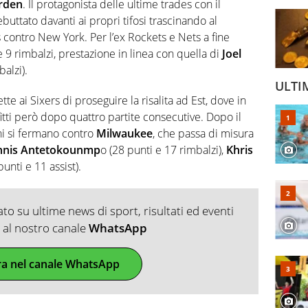
rden
. Il protagonista delle ultime trades con il
buttato davanti ai propri tifosi trascinando al
 contro New York. Per l’ex Rockets e Nets a fine
 e 9 rimbalzi, prestazione in linea con quella di
Joel
alzi).
ULTI
te ai Sixers di proseguire la risalita ad Est, dove in
fitti però dopo quattro partite consecutive. Dopo il
i si fermano contro
Milwaukee
, che passa di misura
nnis Antetokounmp
o (28 punti e 17 rimbalzi),
Khris
unti e 11 assist).
o su ultime news di sport, risultati ed eventi
ti al nostro canale
WhatsApp
ra nel canale WhatsApp