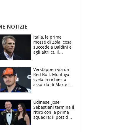
ME NOTIZIE
Italia, le prime
mosse di Zola: cosa
succede a Baldini e
agli altri ct. Il
Borussia tenta un
altro sgarbo agli
azzurri
Verstappen via da
Red Bull: Montoya
svela la richiesta
assurda di Max e lo
avverte: “Sicuro
Mercedes e
McLaren siano
Udinese, Josè
meglio?”
Sebastiani termina il
ritiro con la prima
squadra: il post del
figlio di Amadeus e
Sanremo sullo