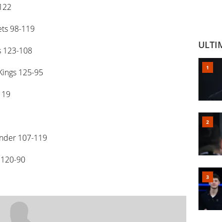
-122
ets 98-119
ULTI
s 123-108
Kings 125-95
119
under 107-119
s 120-90