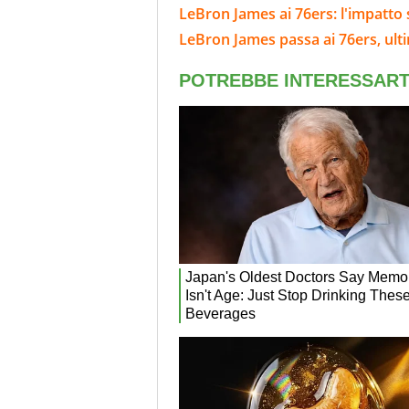
LeBron James ai 76ers: l'impatto 
LeBron James passa ai 76ers, ulti