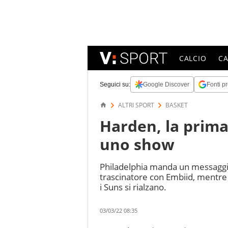
CALCIO
C
Seguici su:
Google Discover
Fonti pr
ALTRI SPORT
BASKET
Harden, la prima 
uno show
Philadelphia manda un messaggio
trascinatore con Embiid, mentre i
i Suns si rialzano.
03/03/22 08:35