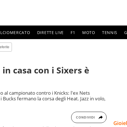
ALCIOMERCATO
DIRETTE LIVE
F1
MOTO
TENNIS
G
eferite
in casa con i Sixers è
 al campionato contro i Knicks: l'ex Nets
 Bucks fermano la corsa degli Heat. Jazz in volo,
CONDIVIDI
Gioie