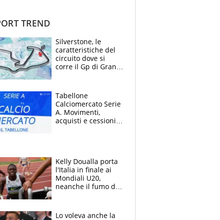
ORT TREND
Silverstone, le
caratteristiche del
circuito dove si
corre il Gp di Gran
Bretagna del
Motomondiale
Tabellone
Calciomercato Serie
A. Movimenti,
acquisti e cessioni:
estate 2026-27
Kelly Doualla porta
l'Italia in finale ai
Mondiali U20,
neanche il fumo di
un incendio la frena
sui 100 metri
Lo voleva anche la