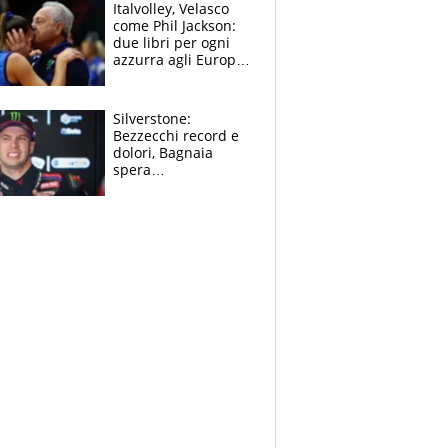
sfondo
Italvolley, Velasco
come Phil Jackson:
due libri per ogni
azzurra agli Europei.
Quello per Sylla è
“geniale”
Silverstone:
Bezzecchi record e
dolori, Bagnaia
spera
nell'antidolorifico,
Marquez si tira fuori
e vota Aprilia