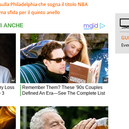
sulla Philadelphia che sogna il titolo NBA
ma sfida per il quinto anello
GUI
Even