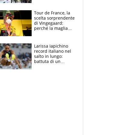
rito della Norvegia
di Haaland e
compagni
Tour de France, la
scelta sorprendente
di Vingegaard:
perché la maglia
gialla indossa la
mascherina, il
rischio da evitare
Larissa Iapichino
record italiano nel
salto in lungo:
battuta di un
centimetro mamma
Fiona May