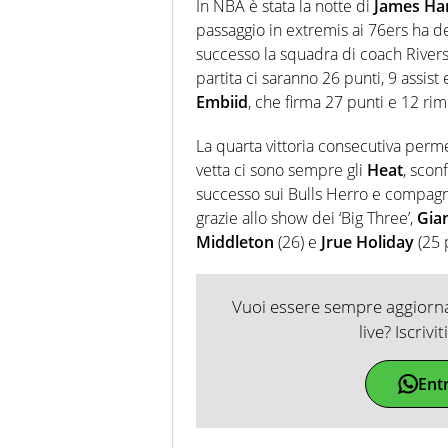
In NBA è stata la notte di
James Ha
passaggio in extremis ai 76ers ha de
successo la squadra di coach Rivers
partita ci saranno 26 punti, 9 assist
Embiid
, che firma 27 punti e 12 rimb
La quarta vittoria consecutiva permet
vetta ci sono sempre gli
Heat
, scon
successo sui Bulls Herro e compagn
grazie allo show dei ‘Big Three’,
Gia
Middleton
(26) e
Jrue Holiday
(25 p
Vuoi essere sempre aggiornat
live? Iscrivi
Ent