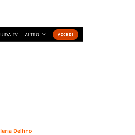
UIDA TV
ALTRO
ACCEDI
CALENDARI E CLASSIFICHE
ALTRI SPORT
MONDIALI 2026
OLIMPIADI
GOSSIP
LIFESTYLE
lleria Delfino