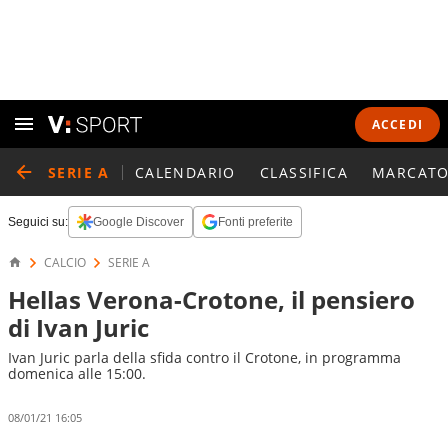
ACCEDI
SERIE A
CALENDARIO
CLASSIFICA
MARCATO
Seguici su:
Google Discover
Fonti preferite
CALCIO
SERIE A
Hellas Verona-Crotone, il pensiero
di Ivan Juric
Ivan Juric parla della sfida contro il Crotone, in programma
domenica alle 15:00.
08/01/21 16:05