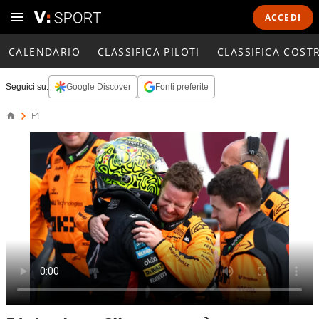
ACCEDI
CALENDARIO
CLASSIFICA PILOTI
CLASSIFICA COST
Seguici su:
Google Discover
Fonti preferite
F1