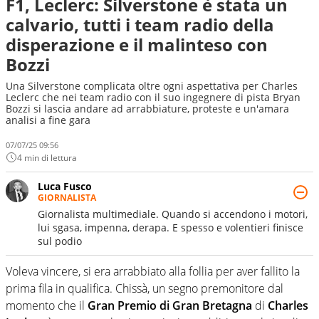
F1, Leclerc: Silverstone è stata un
calvario, tutti i team radio della
disperazione e il malinteso con
Bozzi
Una Silverstone complicata oltre ogni aspettativa per Charles
Leclerc che nei team radio con il suo ingegnere di pista Bryan
Bozzi si lascia andare ad arrabbiature, proteste e un'amara
analisi a fine gara
07/07/25 09:56
4 min di lettura
Luca Fusco
GIORNALISTA
Giornalista multimediale. Quando si accendono i motori,
lui sgasa, impenna, derapa. E spesso e volentieri finisce
sul podio
Voleva vincere, si era arrabbiato alla follia per aver fallito la
prima fila in qualifica. Chissà, un segno premonitore dal
momento che il
Gran Premio di Gran Bretagna
di
Charles