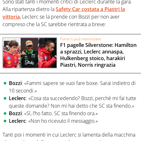
Sono stati tanti i momenti critici di Leclerc durante la gara.
Alla ripartenza dietro la
Safety Car costata a Piastri la
vittoria
, Leclerc se la prende con Bozzi per non aver
compreso che la SC sarebbe rientrata a breve:
Forse ti può interessare
F1 pagelle Silverstone: Hamilton
a sprazzi, Leclerc annaspa,
Hulkenberg stoico, harakiri
Piastri, Norris ringrazia
Bozzi
: «Fammi sapere se vuoi fare boxe. Sarai indietro di
10 secondi.»
Leclerc
: «Cosa sta succedendo? Bozzi, perché mi fai tutte
queste domande? Non mi hai detto che SC sta finendo.»
Bozzi
: «Sì, l’ho fatto. SC sta finendo ora.»
Leclerc
: «Non ho ricevuto il messaggio.»
Tanti poi i momenti in cui Leclerc si lamenta della macchina