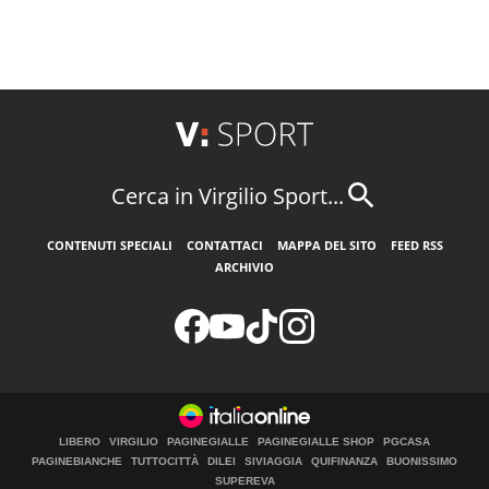
Cerca in Virgilio Sport...
CONTENUTI SPECIALI
CONTATTACI
MAPPA DEL SITO
FEED RSS
ARCHIVIO
LIBERO
VIRGILIO
PAGINEGIALLE
PAGINEGIALLE SHOP
PGCASA
PAGINEBIANCHE
TUTTOCITTÀ
DILEI
SIVIAGGIA
QUIFINANZA
BUONISSIMO
SUPEREVA