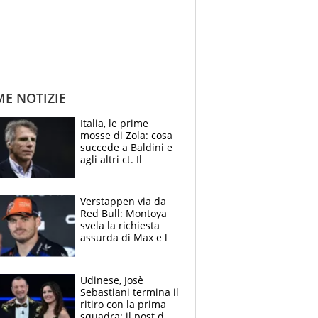
ME NOTIZIE
Italia, le prime
mosse di Zola: cosa
succede a Baldini e
agli altri ct. Il
Borussia tenta un
altro sgarbo agli
azzurri
Verstappen via da
Red Bull: Montoya
svela la richiesta
assurda di Max e lo
avverte: “Sicuro
Mercedes e
McLaren siano
Udinese, Josè
meglio?”
Sebastiani termina il
ritiro con la prima
squadra: il post del