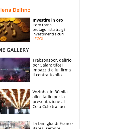
STORIE
lleria Delfino
SPECIALI
Investire in oro
L’oro torna
ESPERTI
protagonista tra gli
investimenti sicuri
LEGGI
CONTATTI
ME GALLERY
Trabzonspor, delirio
per Salah: tifosi
impazziti e lui firma
il contratto allo
stadio
Vozinha, in 30mila
allo stadio per la
presentazione al
Colo-Colo tra luci,
spettacolo, elicotteri
e paracadutisti
La famiglia di Franco
Baresi sempre