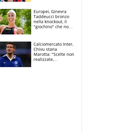
dello svizzero all'ex
Allegri
Europei, Ginevra
Taddeucci bronzo
nella knockout, il
"giochino" che non
le piace: "La Senna?
Oggi era pulita"
Calciomercato Inter,
Chivu stana
Marotta: "Scelte non
realizzate,
dobbiamo
completare la
squadra"