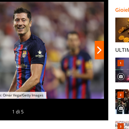
Gioie
ULTI
e: Omar Vega/Getty Images
1
di
5