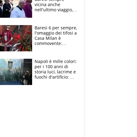
vicina anche
nell'ultimo viaggio,
la moglie Maura, i
figli e i suoi cari
circondati
Baresi 6 per sempre,
dall'affetto dei tifosi
l'omaggio dei tifosi a
Casa Milan è
commovente:
maglie, bandiere,
sciarpe, lacrime e
bigliettini
Napoli è mille colori:
per i 100 anni di
storia luci, lacrime e
fuochi d'artificio: De
Laurentiis salta al
coro anti-Juve