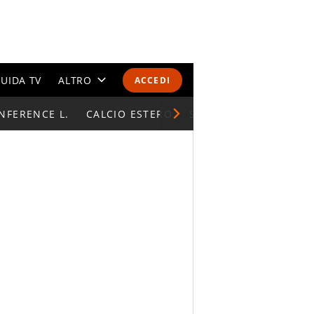
UIDA TV
ALTRO
ACCEDI
NFERENCE L.
CALENDARI E CLASSIFICHE
CALCIO ESTERO
SUPERCOPPA ITALIAN
ALTRI SPORT
MONDIALI 2026
OLIMPIADI
GOSSIP
LIFESTYLE