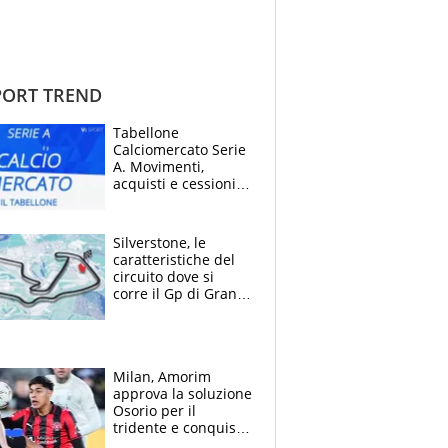
ORT TREND
Tabellone
Calciomercato Serie
A. Movimenti,
acquisti e cessioni:
estate 2026-27
Silverstone, le
caratteristiche del
circuito dove si
corre il Gp di Gran
Bretagna del
Motomondiale
Milan, Amorim
approva la soluzione
Osorio per il
tridente e conquista
Jashari: la frecciata