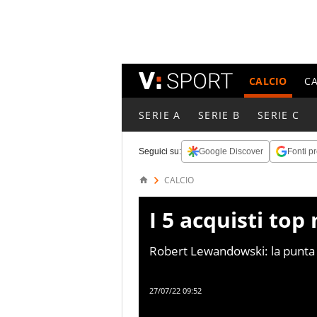
CALCIO
C
SERIE A
SERIE B
SERIE C
Seguici su:
Google Discover
Fonti pr
CALCIO
I 5 acquisti top 
Robert Lewandowski: la punta d
45,00 mln €
27/07/22 09:52