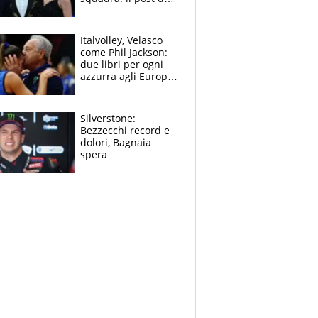
figlio di Amadeus e
Sanremo sullo
sfondo
Italvolley, Velasco
come Phil Jackson:
due libri per ogni
azzurra agli Europei.
Quello per Sylla è
“geniale”
Silverstone:
Bezzecchi record e
dolori, Bagnaia
spera
nell'antidolorifico,
Marquez si tira fuori
e vota Aprilia