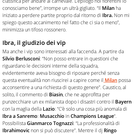
classifica per andare al carnevale. L’epilogo noi fiorentini lo
conosciamo bene”, irrompe un ultrà gigliato. “Il
Milan
ha
iniziato a perdere partite proprio dal ritorno di
Ibra.
Non mi
spiego questo accanimento nel fatto che ci sia o meno”,
minimizza un tifoso rossonero.
Ibra, il giudizio dei vip
Ma anche i vip sono interessati alla faccenda. A partire da
Silvio Berlusconi
: “Non posso entrare in questioni che
riguardano le decisioni interne della squadra,
evidentemente aveva bisogno di riposare perché senza
questa eventualità non riuscirei a capire come il
Milan
possa
acconsentire a una richiesta di questo genere”. Caustico, al
solito, il commento di
Biasin
, che ne approfitta per
punzecchiare un ex milanista dopo i disastri contro il
Bayern
con la maglia della
Lazio
: “C’è solo una cosa più anomala di
Ibra a Sanremo
:
Musacchio
in
Champions League
“.
Possibilista
Gianmarco Tognazzi
: “La professionalità di
Ibrahimovic
non si può discutere”. Mentre il dj
Ringo