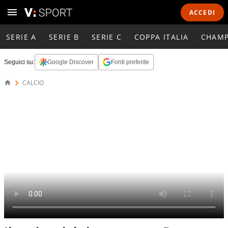
ACCEDI
SERIE A
SERIE B
SERIE C
COPPA ITALIA
CHAMP
Seguici su:
Google Discover
Fonti preferite
CALCIO