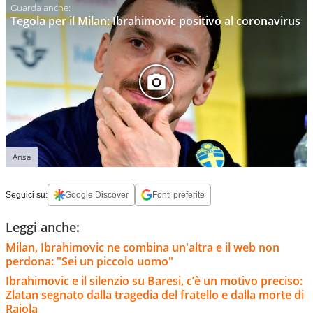
Tegola per il Milan: Ibrahimovic positivo al coronavirus
Ansa
Seguici su:
Google Discover
Fonti preferite
Leggi anche:
Milan, Ibrahimovic ne combina un'altra e il web non
perdona: "Sei un piccolo uomo"
Ibrahimovic e il silenzio su Baresi, c’è un motivo preciso:
Zlatan segnato dalla tragedia del fratello e dalla morte di
Raiola