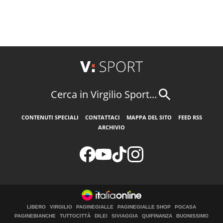
Cerca in Virgilio Sport...
CONTENUTI SPECIALI
CONTATTACI
MAPPA DEL SITO
FEED RSS
ARCHIVIO
LIBERO
VIRGILIO
PAGINEGIALLE
PAGINEGIALLE SHOP
PGCASA
PAGINEBIANCHE
TUTTOCITTÀ
DILEI
SIVIAGGIA
QUIFINANZA
BUONISSIMO