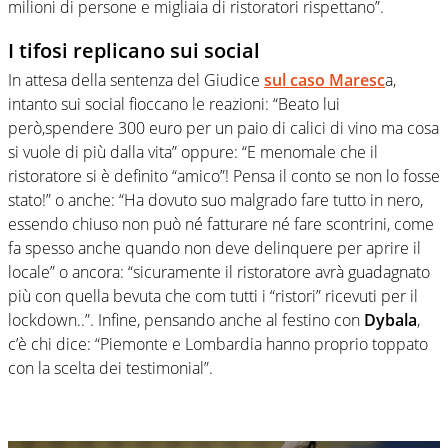
milioni di persone e migliaia di ristoratori rispettano”.
I tifosi replicano sui social
In attesa della sentenza del Giudice
sul caso Maresc
a,
intanto sui social fioccano le reazioni: “Beato lui
però,spendere 300 euro per un paio di calici di vino ma cosa
si vuole di più dalla vita” oppure: “E menomale che il
ristoratore si è definito “amico”! Pensa il conto se non lo fosse
stato!” o anche: “Ha dovuto suo malgrado fare tutto in nero,
essendo chiuso non può né fatturare né fare scontrini, come
fa spesso anche quando non deve delinquere per aprire il
locale” o ancora: “sicuramente il ristoratore avrà guadagnato
più con quella bevuta che com tutti i “ristori” ricevuti per il
lockdown..”. Infine, pensando anche al festino con
Dybala
,
c’è chi dice: “Piemonte e Lombardia hanno proprio toppato
con la scelta dei testimonial”.