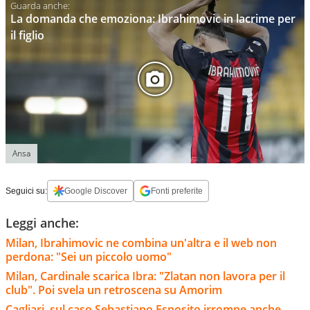
La domanda che emoziona: Ibrahimovic in lacrime per
il figlio
Ansa
Seguici su:
Google Discover
Fonti preferite
Leggi anche:
Milan, Ibrahimovic ne combina un'altra e il web non
perdona: "Sei un piccolo uomo"
Milan, Cardinale scarica Ibra: "Zlatan non lavora per il
club". Poi svela un retroscena su Amorim
Cagliari, sul caso Sebastiano Esposito irrompe anche