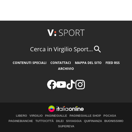
Cerca in Virgilio Sport...
CONTENUTI SPECIALI
CONTATTACI
MAPPA DEL SITO
FEED RSS
ARCHIVIO
LIBERO
VIRGILIO
PAGINEGIALLE
PAGINEGIALLE SHOP
PGCASA
PAGINEBIANCHE
TUTTOCITTÀ
DILEI
SIVIAGGIA
QUIFINANZA
BUONISSIMO
SUPEREVA