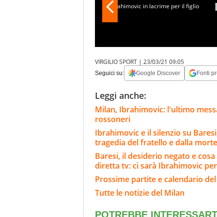
andato via. Ma ora va bene...
VIRGILIO SPORT |
23/03/21 09:05
Seguici su:
Google Discover
Fonti pr
Leggi anche:
Milan, Ibrahimovic: l'ultimo messag
rossoneri
Ibrahimovic e il silenzio su Bares
tragedia del fratello e dalla morte
Baresi, il desiderio negato e cosa 
diretta tv: ci sarà Ibrahimovic per
Prossime partite e calendario del
Tutte le notizie del Milan