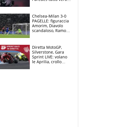
Lukaku lascia il
Napoli
Chelsea-Milan 3-0
PAGELLE: figuraccia
Amorim, Diavolo
scandaloso, Ramos
già rimandato
Diretta MotoGP,
Silverstone, Gara
Sprint LIVE: volano
le Aprilia, crollo
delle Ducati