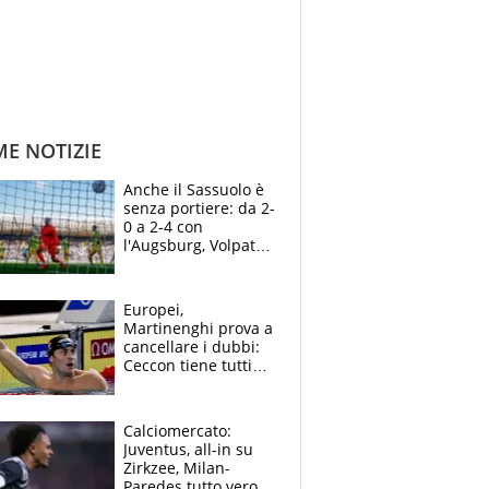
ME NOTIZIE
Anche il Sassuolo è
senza portiere: da 2-
0 a 2-4 con
l'Augsburg, Volpato
non basta, che
errori di Muric
Europei,
Martinenghi prova a
cancellare i dubbi:
Ceccon tiene tutti
col fiato sospeso.
Pellegrini punta su
Curtis
Calciomercato:
Juventus, all-in su
Zirkzee, Milan-
Paredes tutto vero,