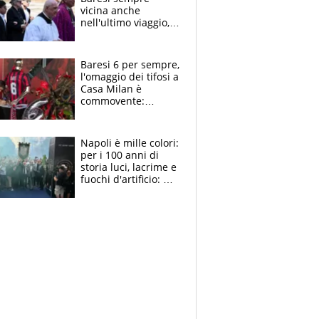
vicina anche
nell'ultimo viaggio,
la moglie Maura, i
figli e i suoi cari
circondati
Baresi 6 per sempre,
dall'affetto dei tifosi
l'omaggio dei tifosi a
Casa Milan è
commovente:
maglie, bandiere,
sciarpe, lacrime e
bigliettini
Napoli è mille colori:
per i 100 anni di
storia luci, lacrime e
fuochi d'artificio: De
Laurentiis salta al
coro anti-Juve