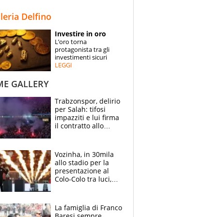
STORIE
lleria Delfino
SPECIALI
Investire in oro
L’oro torna
ESPERTI
protagonista tra gli
investimenti sicuri
LEGGI
CONTATTI
ME GALLERY
Trabzonspor, delirio
per Salah: tifosi
impazziti e lui firma
il contratto allo
stadio
Vozinha, in 30mila
allo stadio per la
presentazione al
Colo-Colo tra luci,
spettacolo, elicotteri
e paracadutisti
La famiglia di Franco
Baresi sempre