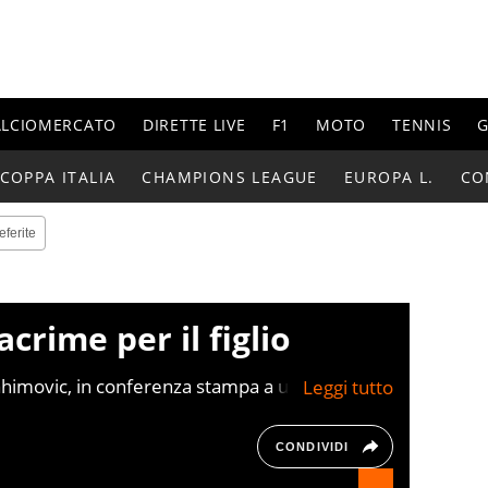
ALCIOMERCATO
DIRETTE LIVE
F1
MOTO
TENNIS
G
COPPA ITALIA
CHAMPIONS LEAGUE
EUROPA L.
CO
eferite
acrime per il figlio
himovic, in conferenza stampa a un gesto così
ro riguarda i suoi figli. "Ho due piccoli a casa
lie mi chiede di dirgli di smetterla ma io dico
e nuove se si rompono... Come hanno preso il
CONDIVIDI
Vincent qui che piangeva davvero quando sono