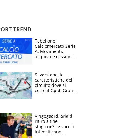
ORT TREND
Tabellone
Calciomercato Serie
A. Movimenti,
acquisti e cessioni:
estate 2026-27
Silverstone, le
caratteristiche del
circuito dove si
corre il Gp di Gran
Bretagna del
Motomondiale
Vingegaard, aria di
ritiro a fine
stagione? Le voci si
intensificano.
Pogacar, niente