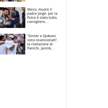
Sanremo nel 2027:
vuole la Roubaix
Messi, muore il
padre Jorge: per la
Pulce è stato tutto,
consigliere,
manager, amico e
capofamiglia
“Sinner e Djokovic
sono ossessionati”,
la rivelazione di
Panichi. Jannik,
ansia per il
ginocchio e il rischio
agli US Open