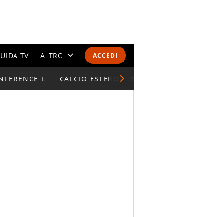
UIDA TV
ALTRO
ACCEDI
NFERENCE L.
CALENDARI E CLASSIFICHE
CALCIO ESTERO
SUPERCOPPA ITALIAN
ALTRI SPORT
MONDIALI 2026
OLIMPIADI
GOSSIP
LIFESTYLE