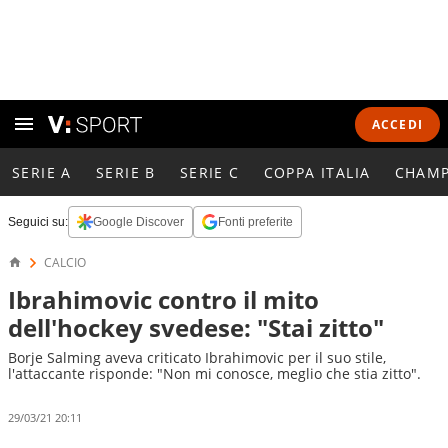
ACCEDI
SERIE A
SERIE B
SERIE C
COPPA ITALIA
CHAMP
Seguici su:
Google Discover
Fonti preferite
CALCIO
Ibrahimovic contro il mito
dell'hockey svedese: "Stai zitto"
Borje Salming aveva criticato Ibrahimovic per il suo stile,
l'attaccante risponde: "Non mi conosce, meglio che stia zitto".
29/03/21 20:11