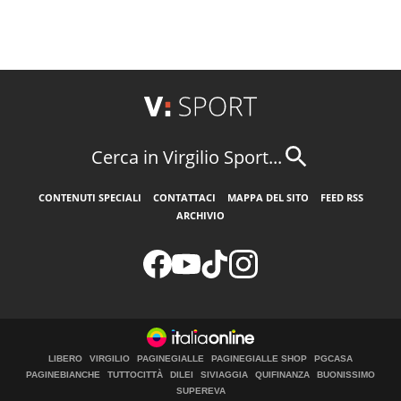
Cerca in Virgilio Sport...
CONTENUTI SPECIALI
CONTATTACI
MAPPA DEL SITO
FEED RSS
ARCHIVIO
LIBERO
VIRGILIO
PAGINEGIALLE
PAGINEGIALLE SHOP
PGCASA
PAGINEBIANCHE
TUTTOCITTÀ
DILEI
SIVIAGGIA
QUIFINANZA
BUONISSIMO
SUPEREVA