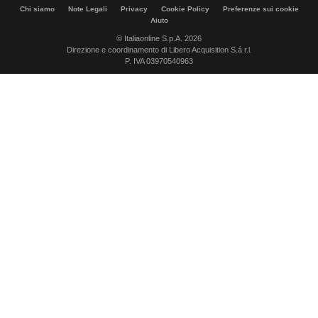
Chi siamo
Note Legali
Privacy
Cookie Policy
Preferenze sui cookie
Aiuto
© Italiaonline S.p.A. 2026
Direzione e coordinamento di Libero Acquisition S.á r.l.
P. IVA 03970540963