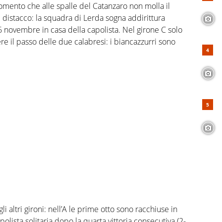
 momento che alle spalle del Catanzaro non molla il
di distacco: la squadra di Lerda sogna addirittura
 6 novembre in casa della capolista. Nel girone C solo
e il passo delle due calabresi: i biancazzurri sono
i altri gironi: nell’A le prime otto sono racchiuse in
olista solitaria dopo la quarta vittoria consecutiva (2-