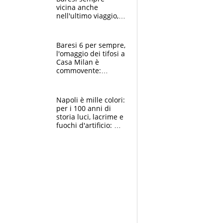
vicina anche
nell'ultimo viaggio,
la moglie Maura, i
figli e i suoi cari
circondati
Baresi 6 per sempre,
dall'affetto dei tifosi
l'omaggio dei tifosi a
Casa Milan è
commovente:
maglie, bandiere,
sciarpe, lacrime e
bigliettini
Napoli è mille colori:
per i 100 anni di
storia luci, lacrime e
fuochi d'artificio: De
Laurentiis salta al
coro anti-Juve