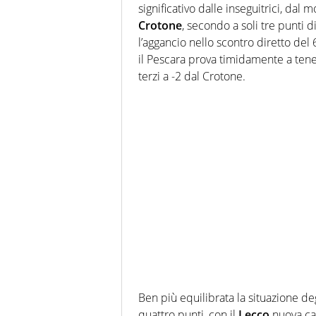
significativo dalle inseguitrici, dal
Crotone
, secondo a soli tre punti 
l’aggancio nello scontro diretto del
il Pescara prova timidamente a tener
terzi a -2 dal Crotone.
Ben più equilibrata la situazione degl
quattro punti, con il
Lecco
nuova cap