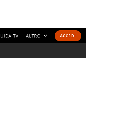
UIDA TV
ALTRO
ACCEDI
CALENDARI E CLASSIFICHE
ALTRI SPORT
MONDIALI 2026
OLIMPIADI
GOSSIP
LIFESTYLE