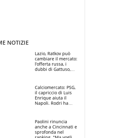
ME NOTIZIE
Lazio, Ratkov può
cambiare il mercato:
l’offerta russa, i
dubbi di Gattuso,
Pinamonti, Gimenez
e il nome a sorpresa
Calciomercato: PSG,
il capriccio di Luis
Enrique aiuta il
Napoli. Rodri ha
scelto il Barça,
Maresca vuole Enzo
Fernandez
Paolini rinuncia
anche a Cincinnati e
sprofonda nel
ranking. "Ma voglio