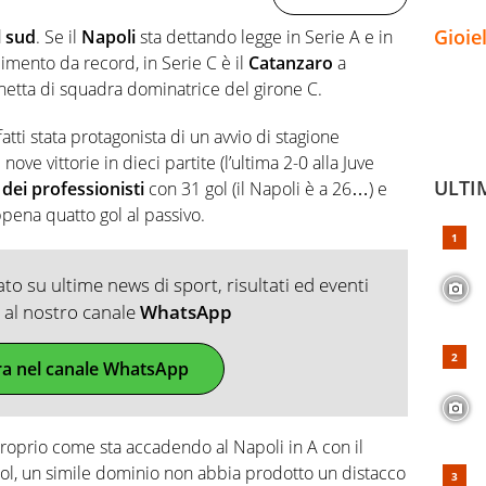
Gioie
l sud
. Se il
Napoli
sta dettando legge in Serie A e in
mento da record, in Serie C è il
Catanzaro
a
tichetta di squadra dominatrice del girone C.
atti stata protagonista di un avvio di stagione
nove vittorie in dieci partite (l’ultima 2-0 alla Juve
ULTI
 dei professionisti
con 31 gol (il Napoli è a 26…) e
pena quatto gol al passivo.
o su ultime news di sport, risultati ed eventi
ti al nostro canale
WhatsApp
ra nel canale WhatsApp
, proprio come sta accadendo al Napoli in A con il
ol, un simile dominio non abbia prodotto un distacco