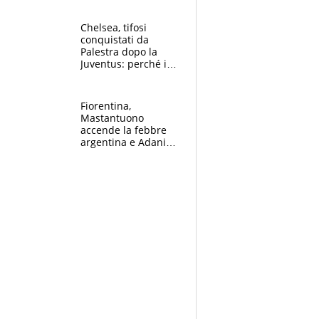
Chelsea, tifosi
conquistati da
Palestra dopo la
Juventus: perché i
fan dei Blues sono
pazzi dell’azzurro
Fiorentina,
Mastantuono
accende la febbre
argentina e Adani
impazzisce. Ma
Antognoni ‘rovina la
festa’ a Commisso