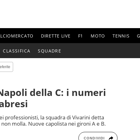
ALCIOMERCATO
DIRETTE LIVE
F1
MOTO
TENNIS
G
CLASSIFICA
SQUADRE
eferite
 Napoli della C: i numeri
labresi
ei professionisti, la squadra di Vivarini detta
 non molla. Nuove capolista nei gironi A e B.
CONDIVIDI