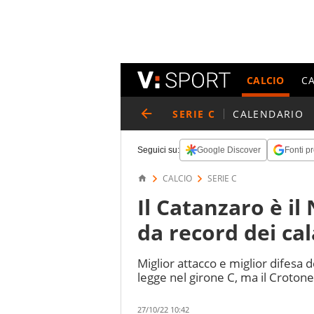
CALCIO
C
SERIE C
CALENDARIO
Seguici su:
Google Discover
Fonti pr
CALCIO
SERIE C
Il Catanzaro è il
da record dei ca
Miglior attacco e miglior difesa d
legge nel girone C, ma il Crotone
27/10/22 10:42