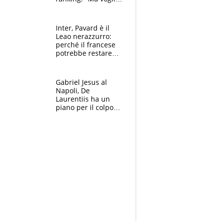
essere al 100% allo
US Open"
Inter, Pavard è il
Leao nerazzurro:
perché il francese
potrebbe restare
alla corte di Chivu
Gabriel Jesus al
Napoli, De
Laurentiis ha un
piano per il colpo
Champions: vendere
Lukaku, Lang e
Lucca