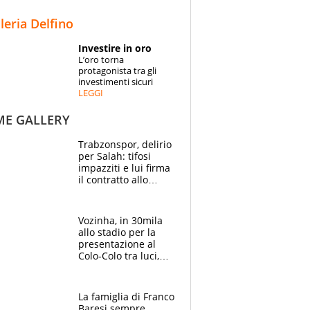
STORIE
lleria Delfino
SPECIALI
Investire in oro
L’oro torna
ESPERTI
protagonista tra gli
investimenti sicuri
LEGGI
CONTATTI
ME GALLERY
Trabzonspor, delirio
per Salah: tifosi
impazziti e lui firma
il contratto allo
stadio
Vozinha, in 30mila
allo stadio per la
presentazione al
Colo-Colo tra luci,
spettacolo, elicotteri
e paracadutisti
La famiglia di Franco
Baresi sempre