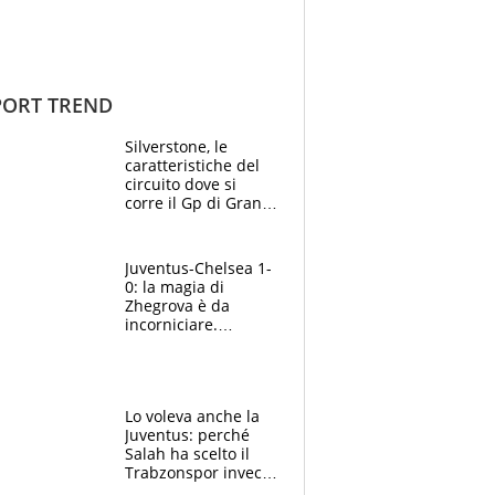
ORT TREND
Silverstone, le
caratteristiche del
circuito dove si
corre il Gp di Gran
Bretagna del
Motomondiale
Juventus-Chelsea 1-
0: la magia di
Zhegrova è da
incorniciare.
Spalletti suona il
Blues e tiene,
ancora, la porta
inviolata
Lo voleva anche la
Juventus: perché
Salah ha scelto il
Trabzonspor invece
di un top club