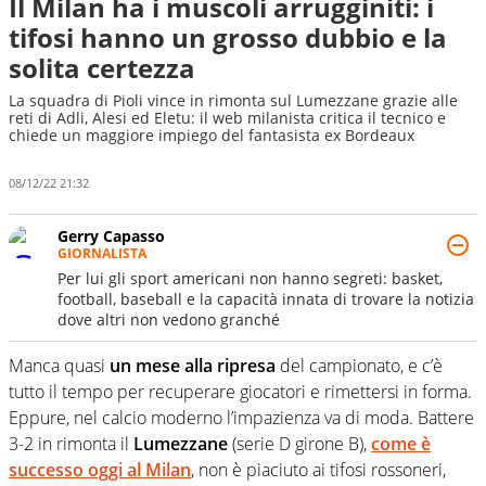
Il Milan ha i muscoli arrugginiti: i
tifosi hanno un grosso dubbio e la
solita certezza
La squadra di Pioli vince in rimonta sul Lumezzane grazie alle
reti di Adli, Alesi ed Eletu: il web milanista critica il tecnico e
chiede un maggiore impiego del fantasista ex Bordeaux
08/12/22 21:32
Gerry Capasso
GIORNALISTA
Per lui gli sport americani non hanno segreti: basket,
football, baseball e la capacità innata di trovare la notizia
dove altri non vedono granché
Manca quasi
un mese
alla ripresa
del campionato, e c’è
tutto il tempo per recuperare giocatori e rimettersi in forma.
Eppure, nel calcio moderno l’impazienza va di moda. Battere
3-2 in rimonta il
Lumezzane
(serie D girone B),
come è
successo oggi al Milan
, non è piaciuto ai tifosi rossoneri,