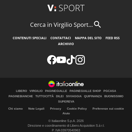
Cerca in Virgilio Sport...
CONTENUTI SPECIALI
CONTATTACI
MAPPA DEL SITO
FEED RSS
ARCHIVIO
LIBERO
VIRGILIO
PAGINEGIALLE
PAGINEGIALLE SHOP
PGCASA
PAGINEBIANCHE
TUTTOCITTÀ
DILEI
SIVIAGGIA
QUIFINANZA
BUONISSIMO
SUPEREVA
Chi siamo
Note Legali
Privacy
Cookie Policy
Preferenze sui cookie
Aiuto
© Italiaonline S.p.A. 2026
Direzione e coordinamento di Libero Acquisition S.á r.l.
P. IVA 03970540963