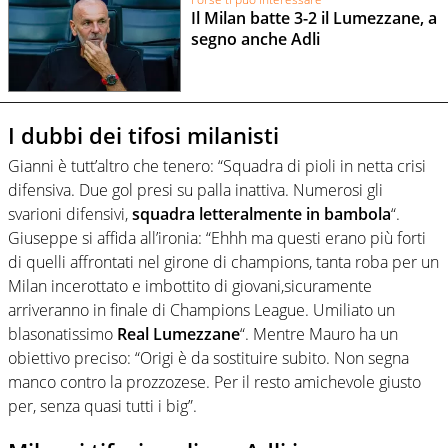
Il Milan batte 3-2 il Lumezzane, a
segno anche Adli
I dubbi dei tifosi milanisti
Gianni è tutt’altro che tenero: “Squadra di pioli in netta crisi
difensiva. Due gol presi su palla inattiva. Numerosi gli
svarioni difensivi,
squadra letteralmente in bambola
“.
Giuseppe si affida all’ironia: “Ehhh ma questi erano più forti
di quelli affrontati nel girone di champions, tanta roba per un
Milan incerottato e imbottito di giovani,sicuramente
arriveranno in finale di Champions League. Umiliato un
blasonatissimo
Real Lumezzane
“. Mentre Mauro ha un
obiettivo preciso: “Origi è da sostituire subito. Non segna
manco contro la prozzozese. Per il resto amichevole giusto
per, senza quasi tutti i big”.