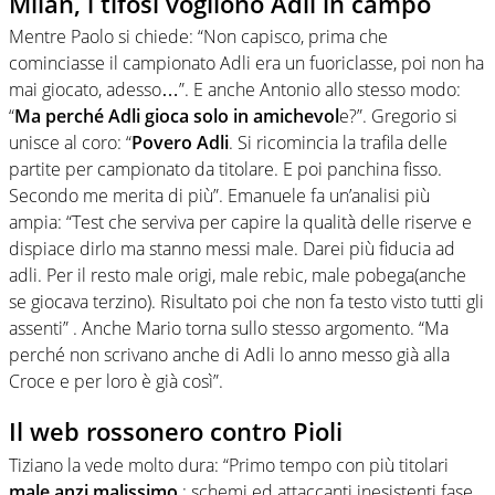
Milan, i tifosi vogliono Adli in campo
Mentre Paolo si chiede: “Non capisco, prima che
cominciasse il campionato Adli era un fuoriclasse, poi non ha
mai giocato, adesso…”. E anche Antonio allo stesso modo:
“
Ma perché Adli gioca solo in amichevol
e?”. Gregorio si
unisce al coro: “
Povero Adli
. Si ricomincia la trafila delle
partite per campionato da titolare. E poi panchina fisso.
Secondo me merita di più”. Emanuele fa un’analisi più
ampia: “Test che serviva per capire la qualità delle riserve e
dispiace dirlo ma stanno messi male. Darei più fiducia ad
adli. Per il resto male origi, male rebic, male pobega(anche
se giocava terzino). Risultato poi che non fa testo visto tutti gli
assenti” . Anche Mario torna sullo stesso argomento. “Ma
perché non scrivano anche di Adli lo anno messo già alla
Croce e per loro è già così”.
Il web rossonero contro Pioli
Tiziano la vede molto dura: “Primo tempo con più titolari
male anzi malissimo
; schemi ed attaccanti inesistenti fase