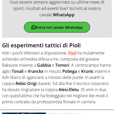
Vuoi essere sempre aggiornato su ultime news di
sport, risultati ed eventi live? Iscriviti al nostro
canale
WhatsApp
Entra nel canale WhatsApp
Gli esperimenti tattici di Pioli
Visti i pochi difensori a disposizione,
Pioli
ha inizialmente
schierato un’inedita difesa a tre, composta dal giovane
Bakoune insieme a
Gabbia
e
Tomori
. A centrocampo hanno
agito
Tonali
e
Vranckx
in mezzo,
Pobega
e
Krunic
esterni e
Adli libero di sganciarsi a ridosso delle punte. In avanti la
coppia
Rebic-Origi
davanti. Ed alla fine il tecnico rossonero
ha dovuto ringraziare la coppia
Alesi-Eletu
, 35 anni in due,
con quest’ultimo che ha festeggiato nel migliore dei modi il
primo contratto da professionista firmato in carriera.
Forse ti può interessare