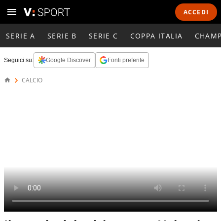
ACCEDI
SERIE A
SERIE B
SERIE C
COPPA ITALIA
CHAMP
Seguici su:
Google Discover
Fonti preferite
CALCIO