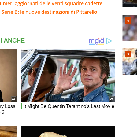
umeri aggiornati delle venti squadre cadette
Serie B: le nuove destinazioni di Pittarello,