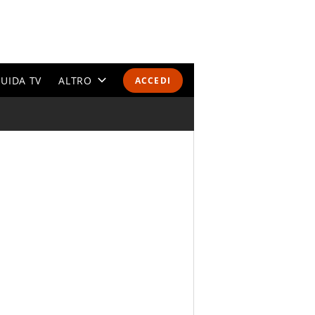
UIDA TV
ALTRO
ACCEDI
CALENDARI E CLASSIFICHE
ALTRI SPORT
MONDIALI 2026
OLIMPIADI
GOSSIP
LIFESTYLE