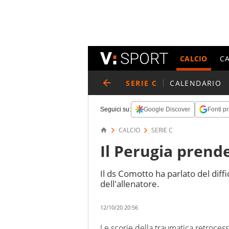
CALCIO
C
SERIE C
CALENDARIO
Seguici su:
Google Discover
Fonti pr
CALCIO
SERIE C
Il Perugia prend
Il ds Comotto ha parlato del diffi
dell'allenatore.
12/10/20 20:56
Le scorie della traumatica retrocess