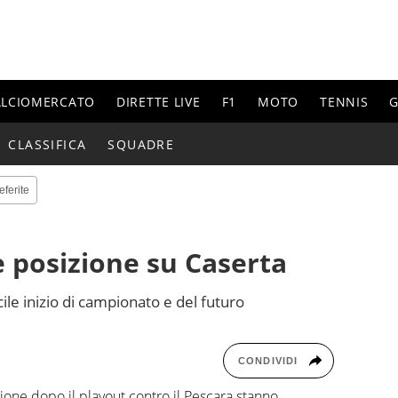
ALCIOMERCATO
DIRETTE LIVE
F1
MOTO
TENNIS
G
CLASSIFICA
SQUADRE
eferite
e posizione su Caserta
cile inizio di campionato e del futuro
CONDIVIDI
ione dopo il playout contro il Pescara stanno