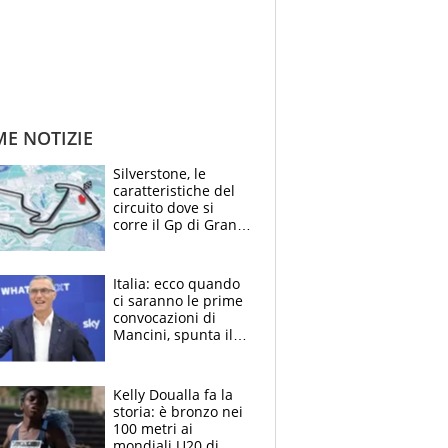
ME NOTIZIE
Silverstone, le
caratteristiche del
circuito dove si
corre il Gp di Gran
Bretagna del
Motomondiale
Italia: ecco quando
ci saranno le prime
convocazioni di
Mancini, spunta il
nome di Bergomi
Kelly Doualla fa la
storia: è bronzo nei
100 metri ai
mondiali U20 di