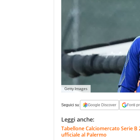
Getty Images
Seguici su:
Google Discover
Fonti pr
Leggi anche:
Tabellone Calciomercato Serie B 
ufficiale al Palermo