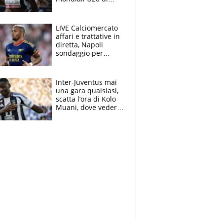
Eugene. "Ho
spazzato via l'ansia
con una gran finale"
LIVE Calciomercato
affari e trattative in
diretta, Napoli
sondaggio per
Gabriel Jesus. Juve-
dilemma portiere, si
accende l'Atalanta
Inter-Juventus mai
una gara qualsiasi,
scatta l’ora di Kolo
Muani, dove vederla
in tv e le formazioni