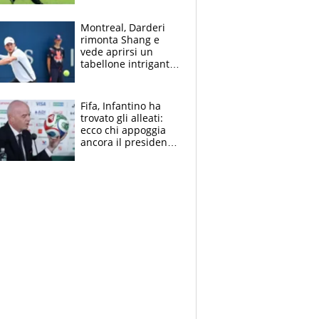
sentenza dei tifosi
Montreal, Darderi
rimonta Shang e
vede aprirsi un
tabellone intrigante:
"Penso solo a
Borges, ma sono
felice del mio livello"
Fifa, Infantino ha
trovato gli alleati:
ecco chi appoggia
ancora il presidente
che spera di essere
rieletto