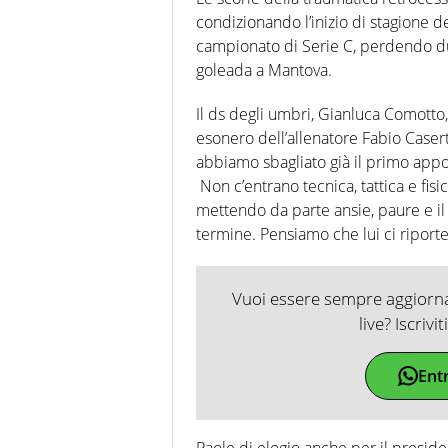
condizionando l’inizio di stagione d
campionato di Serie C, perdendo due 
goleada a Mantova.
Il ds degli umbri, Gianluca Comotto,
esonero dell’allenatore Fabio Caserta
abbiamo sbagliato già il primo appogg
Non c’entrano tecnica, tattica e fi
mettendo da parte ansie, paure e il r
termine. Pensiamo che lui ci riporte
Vuoi essere sempre aggiornat
live? Iscrivi
Ent
Paole di elogio anche per il presid