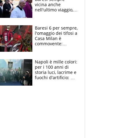
vicina anche
nell'ultimo viaggio,
la moglie Maura, i
figli e i suoi cari
circondati
Baresi 6 per sempre,
dall'affetto dei tifosi
l'omaggio dei tifosi a
Casa Milan è
commovente:
maglie, bandiere,
sciarpe, lacrime e
bigliettini
Napoli è mille colori:
per i 100 anni di
storia luci, lacrime e
fuochi d'artificio: De
Laurentiis salta al
coro anti-Juve