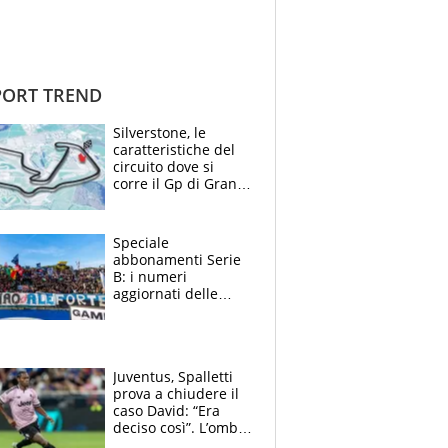
ORT TREND
Silverstone, le
caratteristiche del
circuito dove si
corre il Gp di Gran
Bretagna del
Motomondiale
Speciale
abbonamenti Serie
B: i numeri
aggiornati delle
venti squadre
cadette
Juventus, Spalletti
prova a chiudere il
caso David: “Era
deciso così”. L’ombra
di Zirkzee e la