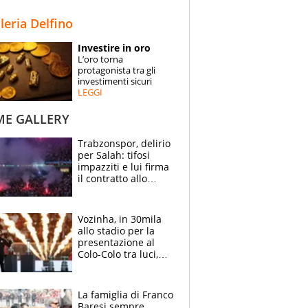
STORIE
lleria Delfino
SPECIALI
Investire in oro
L’oro torna
ESPERTI
protagonista tra gli
investimenti sicuri
LEGGI
CONTATTI
ME GALLERY
Trabzonspor, delirio
per Salah: tifosi
impazziti e lui firma
il contratto allo
stadio
Vozinha, in 30mila
allo stadio per la
presentazione al
Colo-Colo tra luci,
spettacolo, elicotteri
e paracadutisti
La famiglia di Franco
Baresi sempre