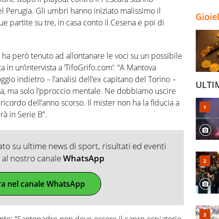
el Perugia. Gli umbri hanno iniziato malissimo il
Gioie
partite su tre, in casa conto il Cesena e poi di
 ha però tenuto ad allontanare le voci su un possibile
 in un’intervista a ‘TifoGrifo.com’: “A Mantova
io indietro – l’analisi dell’ex capitano del Torino –
ULTI
sica, ma solo l’pproccio mentale. Ne dobbiamo uscire
icordo dell’anno scorso. Il mister non ha la fiducia a
rà in Serie B”.
o su ultime news di sport, risultati ed eventi
ti al nostro canale
WhatsApp
ra nel canale WhatsApp
ente: “Santopadre non deve essere il capro espiatorio,