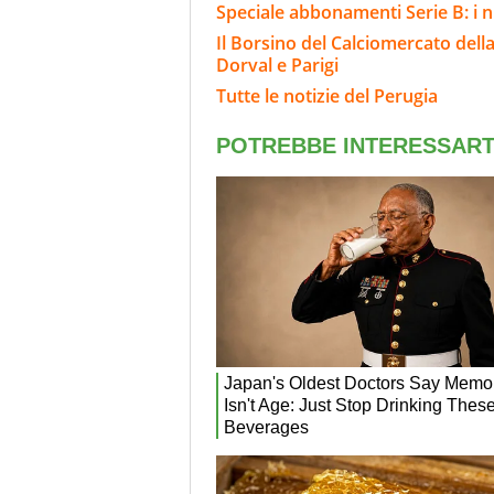
Speciale abbonamenti Serie B: i n
Il Borsino del Calciomercato della 
Dorval e Parigi
Tutte le notizie del Perugia