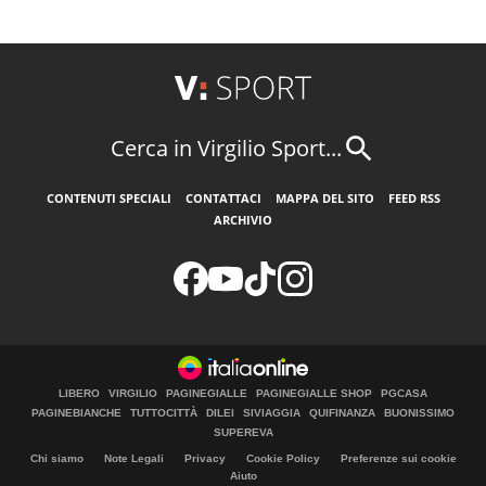
Cerca in Virgilio Sport...
CONTENUTI SPECIALI
CONTATTACI
MAPPA DEL SITO
FEED RSS
ARCHIVIO
LIBERO
VIRGILIO
PAGINEGIALLE
PAGINEGIALLE SHOP
PGCASA
PAGINEBIANCHE
TUTTOCITTÀ
DILEI
SIVIAGGIA
QUIFINANZA
BUONISSIMO
SUPEREVA
Chi siamo
Note Legali
Privacy
Cookie Policy
Preferenze sui cookie
Aiuto